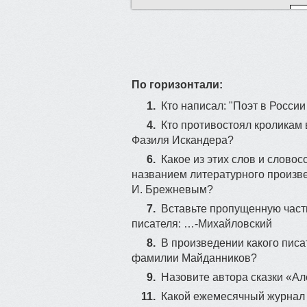
7
По горизонтали:
11
1.
Кто написал: "Поэт в России
4.
Кто противостоял кроликам
Фазиля Искандера?
6.
Какое из этих слов и словос
названием литературного произве
И. Брежневым?
7.
Вставьте пропущенную част
писателя: …-Михайловский
8.
В произведении какого пис
фамилии Майданников?
9.
Назовите автора сказки «Ал
11.
Какой ежемесячный журнал м