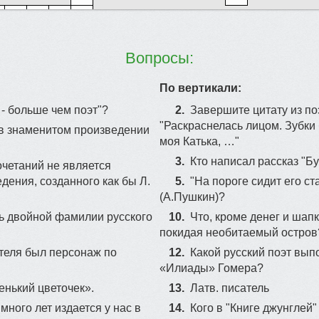
Вопросы:
По вертикали:
 - больше чем поэт"?
2.
Завершите цитату из по
"Раскраснелась лицом. Зубки 
 в знаменитом произведении
моя Катька, …"
3.
Кто написал рассказ "Б
очетаний не является
дения, созданного как бы Л.
5.
"На пороге сидит его ста
(А.Пушкин)?
ь двойной фамилии русского
10.
Что, кроме денег и шапк
покидая необитаемый остров
ателя был персонаж по
12.
Какой русский поэт вып
«Илиады» Гомера?
енький цветочек».
13.
Латв. писатель
ного лет издается у нас в
14.
Кого в "Книге джунглей