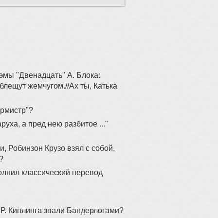
эмы "Двенадцать" А. Блока:
блещут жемчугом.//Ах ты, Катька
урмистр"?
руха, а пред нею разбитое ..."
и, Робинзон Крузо взял с собой,
?
олнил классический перевод
" Р. Киплинга звали Бандерлогами?