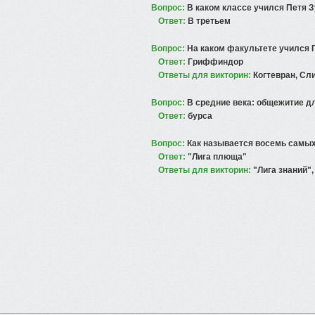
Вопрос:
В каком классе учился Петя 
Ответ:
В третьем
Вопрос:
На каком факультете учился 
Ответ:
Гриффиндор
Ответы для викторин:
Когтевран, С
Вопрос:
В средние века: общежитие д
Ответ:
бурса
Вопрос:
Как называется восемь самы
Ответ:
"Лига плюща"
Ответы для викторин:
"Лига знаний",