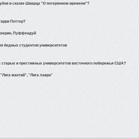
Зубов в сказке Шварца "О потерянном времени"?
Гарри Поттер?
лизерин, Пуффендуй
ля бедных студентов университетов
х старых и престижных университетов восточного побережья США?
 "Лига мантий", "Лига лавра"