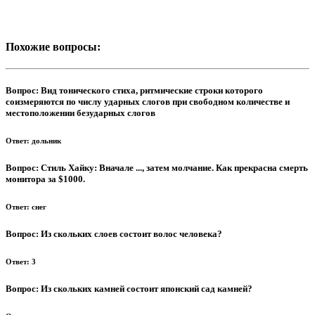
Похожие вопросы:
Вопрос:
Вид тонического стиха, ритмические строки которого
соизмеряются по числу ударных слогов при свободном количестве и
местоположении безударных слогов
Ответ:
дольник
Вопрос:
Стиль Хайку: Вначале ..., затем молчание. Как прекрасна смерть
монитора за $1000.
Ответ:
снег
Вопрос:
Из скольких слоев состоит волос человека?
Ответ:
3
Вопрос:
Из скольких камней состоит японский сад камней?