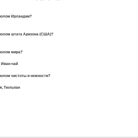
мволом Ирландии?
волом штата Аризона (США)?
волом мира?
, Иван-чай
волом чистоты и нежности?
я, Тюльпан