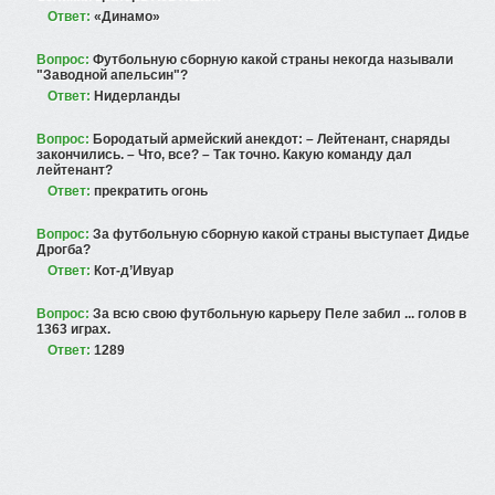
Ответ:
«Динамо»
Вопрос:
Футбольную сборную какой страны некогда называли
"Заводной апельсин"?
Ответ:
Нидерланды
Вопрос:
Бородатый армейский анекдот: – Лейтенант, снаряды
закончились. – Что, все? – Так точно. Какую команду дал
лейтенант?
Ответ:
прекратить огонь
Вопрос:
За футбольную сборную какой страны выступает Дидье
Дрогба?
Ответ:
Кот-д’Ивуар
Вопрос:
За всю свою футбольную карьеру Пеле забил ... голов в
1363 играх.
Ответ:
1289