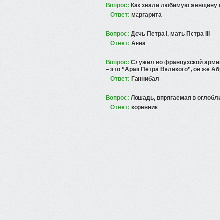
Вопрос:
Как звали любимую женщину 
Ответ:
маргарита
Вопрос:
Дочь Петра I, мать Петра III
Ответ:
Анна
Вопрос:
Служил во французской армии,
– это “Арап Петра Великого”, он же Аб
Ответ:
Ганнибал
Вопрос:
Лошадь, впрягаемая в оглобл
Ответ:
коренник