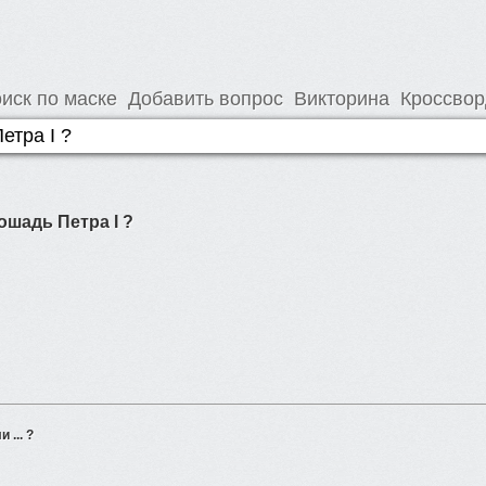
иск по маске
Добавить вопрос
Викторина
Кроссво
шадь Петра I ?
... ?