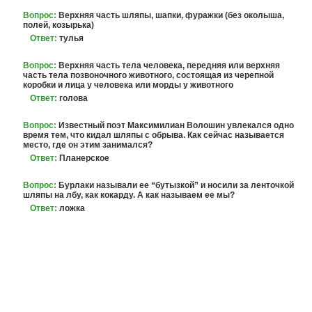
Вопрос:
Верхняя часть шляпы, шапки, фуражки (без околыша,
полей, козырька)
Ответ:
тулья
Вопрос:
Верхняя часть тела человека, передняя или верхняя
часть тела позвоночного животного, состоящая из черепной
коробки и лица у человека или морды у животного
Ответ:
голова
Вопрос:
Известный поэт Максимилиан Волошин увлекался одно
время тем, что кидал шляпы с обрыва. Как сейчас называется
место, где он этим занимался?
Ответ:
Планерское
Вопрос:
Бурлаки называли ее “бутызкой” и носили за ленточкой
шляпы на лбу, как кокарду. А как называем ее мы?
Ответ:
ложка