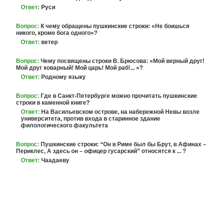
Ответ:
Руси
Вопрос:
К чему обращены пушкинские строки: «Не боишься
никого, кроме бога одного»?
Ответ:
ветер
Вопрос:
Чему посвящены строки В. Брюсова: «Мой верный друг!
Мой друг коварный! Мой царь! Мой раб!... »?
Ответ:
Родному языку
Вопрос:
Где в Санкт-Петербурге можно прочитать пушкинские
строки в каменной книге?
Ответ:
На Васильевском острове, на набережной Невы возле
университета, против входа в старинное здание
филологического факультета
Вопрос:
Пушкинские строки: “Он в Риме был бы Брут, в Афинах –
Периклес, А здесь он – офицер гусарский” относятся к ... ?
Ответ:
Чаадаеву