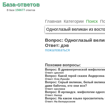
База-ответов
156677
В базе
ответов
Главная
Категории
Поиск
По
Вопрос:
Одноглазый велик
Ответ:
дэв
пожаловаться
Похожие вопросы:
Вопрос:
В древнегреческой мифологии
Ответ:
циклоп
Вопрос:
Какой герой сказок Андерсена 
Ответ:
Оле-Лукойе
Вопрос:
Серый великан, белый велика
даже бабочка, кто они все?
Ответ:
кролики
Вопрос:
В ирландск. мифологии одно
Ответ:
балор
Вопрос:
На каком языке просветитель
Ответ:
На белорусском