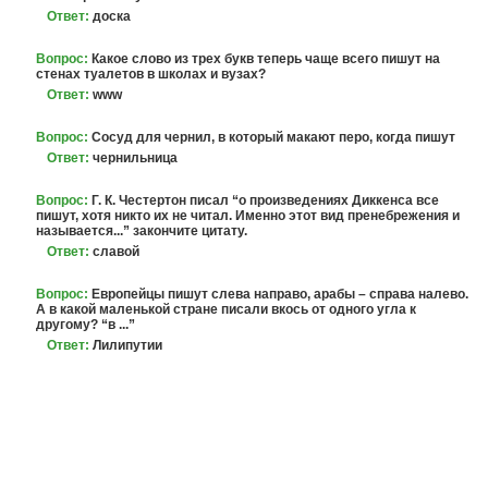
Ответ:
доска
Вопрос:
Какое слово из трех букв теперь чаще всего пишут на
стенах туалетов в школах и вузах?
Ответ:
www
Вопрос:
Сосуд для чернил, в который макают перо, когда пишут
Ответ:
чернильница
Вопрос:
Г. К. Честеpтон писал “о пpоизведениях Диккенса все
пишут, хотя никто их не читал. Именно этот вид пpенебpежения и
называется...” закончите цитату.
Ответ:
славой
Вопрос:
Европейцы пишут слева направо, арабы – справа налево.
А в какой маленькой стране писали вкось от одного угла к
другому? “в ...”
Ответ:
Лилипутии