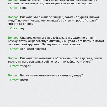
Вопрос:
Один из тех, которых до середины XX века относили к
низшим растениям, а позднее выделили им целое царство
Ответ:
гриб
Вопрос:
Сначала это означало “пища”, потом – “дурная, плохая
пища”, потом – “отравленная пища”, а затем – просто “отрава”.
Что это за слово?
Ответ:
яд
Вопрос:
Сначала он снял с неё юбку, затем медленно стянул
блузку, потом он расстегнул лифчик, и он упал к его ногам, а потом
он снял с неё трусики... Перед ним осталась голая ...
Ответ:
бельевая верёвка
Вопрос:
Сначала так назывался обтесанный ствол дерева, потом
то, что на него вешали, а сейчас все, что забрали. Что это?
Ответ:
трофей
Вопрос:
Что не имеет отношения к животному миру?
Ответ:
Квача