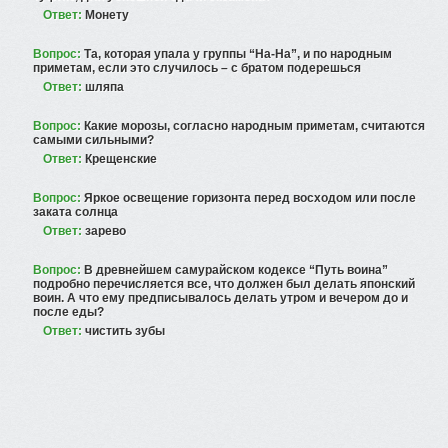
Ответ:
Монету
Вопрос:
Та, которая упала у группы “На-На”, и по народным
приметам, если это случилось – с братом подерешься
Ответ:
шляпа
Вопрос:
Какие морозы, согласно народным приметам, считаются
самыми сильными?
Ответ:
Крещенские
Вопрос:
Яркое освещение горизонта перед восходом или после
заката солнца
Ответ:
зарево
Вопрос:
В древнейшем самурайском кодексе “Путь воина”
подробно перечисляется все, что должен был делать японский
воин. А что ему предписывалось делать утром и вечером до и
после еды?
Ответ:
чистить зубы