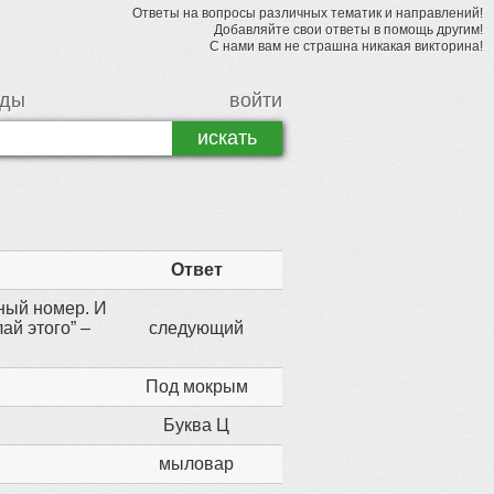
Ответы на вопросы различных тематик и направлений!
Добавляйте свои ответы в помощь другим!
С нами вам не страшна никакая викторина!
рды
войти
Ответ
чный номер. И
ай этого” –
следующий
Под мокрым
Буква Ц
мыловар