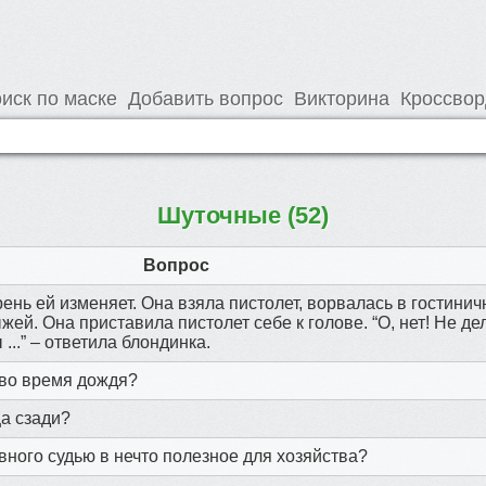
иск по маске
Добавить вопрос
Викторина
Кроссво
Шуточные (52)
Вопрос
рень ей изменяет. Она взяла пистолет, ворвалась в гостини
жей. Она приставила пистолет себе к голове. “О, нет! Не дел
 ...” – ответила блондинка.
 во время дождя?
ца сзади?
вного судью в нечто полезное для хозяйства?