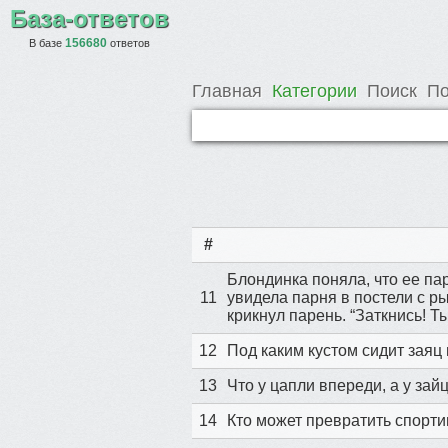
База-ответов
156680
В базе
ответов
Главная
Категории
Поиск
По
#
Блондинка поняла, что ее па
11
увидела парня в постели с ры
крикнул парень. “Заткнись! Ты
12
Под каким кустом сидит заяц
13
Что у цапли впереди, а у зай
14
Кто может превратить спорти