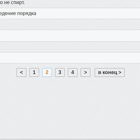
о не спирт.
ведение порядка
<
1
2
3
4
>
в конец >