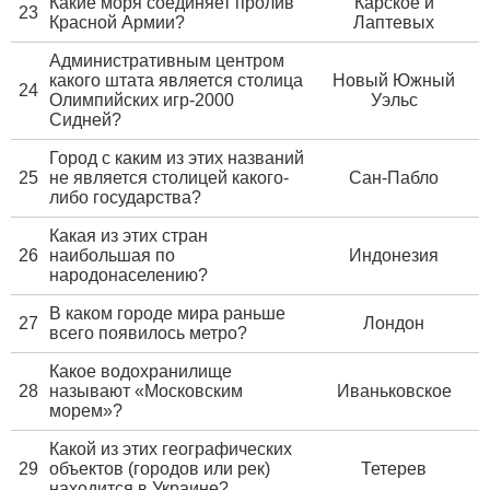
Какие моря соединяет пролив
Карское и
23
Красной Армии?
Лаптевых
Административным центром
какого штата является столица
Новый Южный
24
Олимпийских игр-2000
Уэльс
Сидней?
Город с каким из этих названий
25
не является столицей какого-
Сан-Пабло
либо государства?
Какая из этих стран
26
наибольшая по
Индонезия
народонаселению?
В каком городе мира раньше
27
Лондон
всего появилось метро?
Какое водохранилище
28
называют «Московским
Иваньковское
морем»?
Какой из этих географических
29
объектов (городов или рек)
Тетерев
находится в Украине?