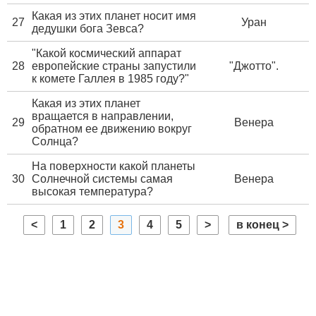
Какая из этих планет носит имя
27
Уран
дедушки бога Зевса?
"Какой космический аппарат
28
европейские страны запустили
"Джотто".
к комете Галлея в 1985 году?"
Какая из этих планет
вращается в направлении,
29
Венера
обратном ее движению вокруг
Солнца?
На поверхности какой планеты
30
Солнечной системы самая
Венера
высокая температура?
<
1
2
3
4
5
>
в конец >