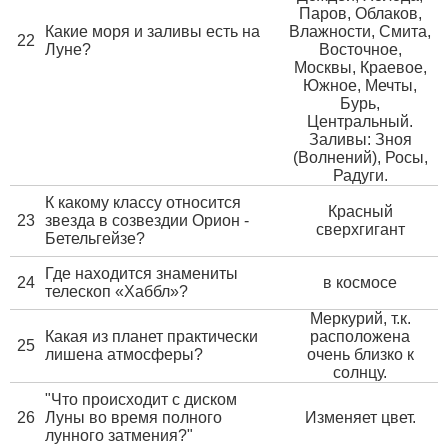
Паров, Облаков,
Какие моря и заливы есть на
Влажности, Смита,
22
Луне?
Восточное,
Москвы, Краевое,
Южное, Мечты,
Бурь,
Центральный.
Заливы: Зноя
(Волнений), Росы,
Радуги.
К какому классу относится
Красный
23
звезда в созвездии Орион -
сверхгигант
Бетельгейзе?
Где находится знамениты
24
в космосе
телескоп «Хаббл»?
Меркурий, т.к.
Какая из планет практически
расположена
25
лишена атмосферы?
очень близко к
солнцу.
"Что происходит с диском
26
Луны во время полного
Изменяет цвет.
лунного затмения?"