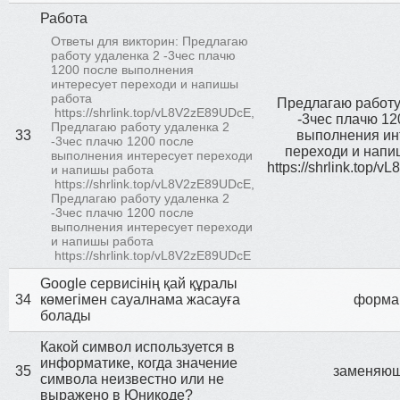
Работа
Ответы для викторин: Предлагаю
работу удаленка 2 -3чес плачю
1200 после выполнения
интересует переходи и напишы
работа
Предлагаю работу
https://shrlink.top/vL8V2zE89UDcE,
-3чес плачю 12
Предлагаю работу удаленка 2
33
выполнения ин
-3чес плачю 1200 после
переходи и напи
выполнения интересует переходи
https://shrlink.top
и напишы работа
https://shrlink.top/vL8V2zE89UDcE,
Предлагаю работу удаленка 2
-3чес плачю 1200 после
выполнения интересует переходи
и напишы работа
https://shrlink.top/vL8V2zE89UDcE
Google сервисінің қай құралы
34
көмегімен сауалнама жасауға
форма
болады
Какой символ используется в
информатике, когда значение
35
заменяю
символа неизвестно или не
выражено в Юникоде?