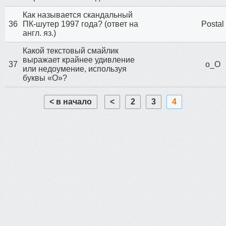
Как называется скандальный
36
ПК-шутер 1997 года? (ответ на
Postal
англ. яз.)
Какой текстовый смайлик
выражает крайнее удивление
37
о_О
или недоумение, используя
буквы «О»?
< в начало
<
2
3
4