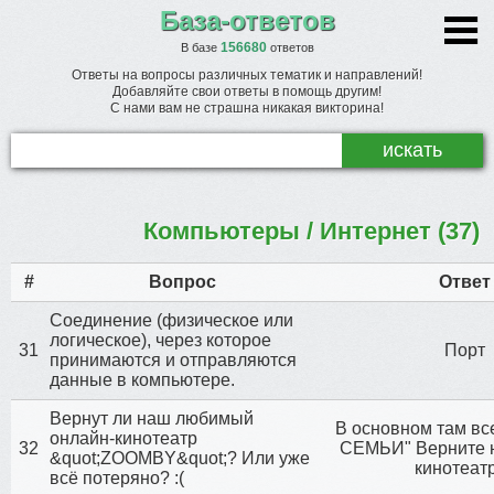
База-ответов
156680
В базе
ответов
Ответы на вопросы различных тематик и направлений!
Добавляйте свои ответы в помощь другим!
С нами вам не страшна никакая викторина!
Компьютеры / Интернет (37)
#
Вопрос
Ответ
Соединение (физическое или
логическое), через которое
31
Порт
принимаются и отправляются
данные в компьютере.
Вернут ли наш любимый
В основном там вс
онлайн-кинотеатр
32
СЕМЬИ" Верните н
&quot;ZOOMBY&quot;? Или уже
кинотеатр 
всё потеряно? :(