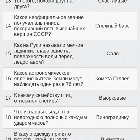
13
Толстого, похожи друг на
Счастливые
друга?
Какое неофициальное звание
получал альпинист,
14
Снежный барс
покоривший пять высочайших
вершин СССР?
Как на Руси называли мелкие
льдинки, плавающие на
15
Сало
поверхности воды перед
ледоставом?
Какое астрономическое
16
явление жители Земли могут
Комета Галлея
наблюдать один раз в 76 лет?
К какому семейству птиц
17
Вьюрковые
относится снегирь?
Что испанцы съедают в
18
новогоднюю полночь с каждым
Виноградинку
ударом часов?
В какую одежду принято
19
плакать, чтобы вызвать
В жилетку