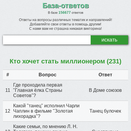
База-ответов
156677
В базе
ответов
Ответы на вопросы различных тематик и направлений!
Добавляйте свои ответы в помощь другим!
С нами вам не страшна никакая викторина!
Кто хочет стать миллионером (231)
#
Вопрос
Ответ
Где проходила первая
11
"Главная ёлка Страны
В Доме союзов
Советов"?
Какой "танец" исполнил Чарли
12
Чаплин в фильме "Золотая
Танец булочек
лихорадка"?
Какие семьи, по мнению Л. Н.