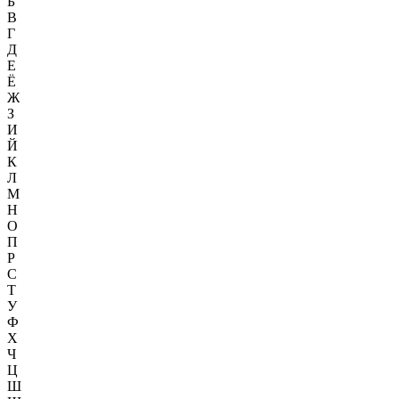
Б
В
Г
Д
Е
Ё
Ж
З
И
Й
К
Л
М
Н
О
П
Р
С
Т
У
Ф
Х
Ч
Ц
Ш