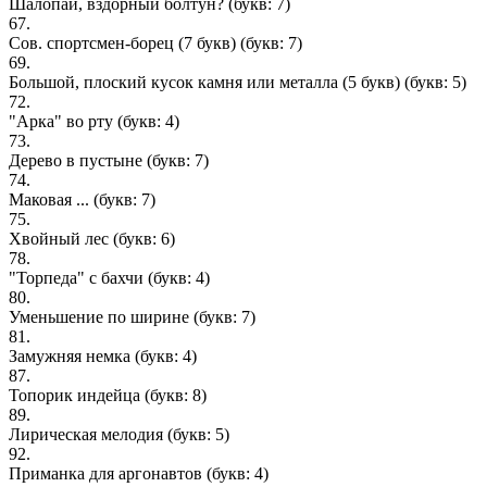
Шалопай, вздорный болтун?
(букв: 7)
67.
Coв. cпopтcмeн-бopeц (7 букв)
(букв: 7)
69.
Большой, плоcкий кyсок кaмня или метaлла (5 букв)
(букв: 5)
72.
"Арка" во рту
(букв: 4)
73.
Дерево в пустыне
(букв: 7)
74.
Маковая ...
(букв: 7)
75.
Хвойный лес
(букв: 6)
78.
"Торпеда" с бахчи
(букв: 4)
80.
Уменьшение по ширине
(букв: 7)
81.
Замужняя немка
(букв: 4)
87.
Топорик индейца
(букв: 8)
89.
Лирическая мелодия
(букв: 5)
92.
Приманка для аргонавтов
(букв: 4)