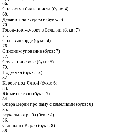
66.
Снегоступ биатлониста
(букв: 4)
68.
Делается на ксероксе
(букв: 5)
70.
Город-порт-курорт в Бельгии
(букв: 7)
71.
Соль в аккорде
(букв: 4)
76.
Синоним упование
(букв: 7)
77.
Слуга при своре
(букв: 5)
79.
Подземка
(букв: 12)
82.
Курорт под Ялтой
(букв: 6)
83.
Юные селезни
(букв: 5)
84.
Опера Верди про даму с камелиями
(букв: 8)
85.
Зеркальная рыба
(букв: 4)
86.
Сын папы Карло
(букв: 8)
88.