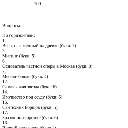
100
Вопросы:
По горизонтали:
1.
Веер, насаженный на древко
(букв: 7)
3.
Митинг
(букв: 5)
6.
Основатель частной оперы в Москве
(букв: 8)
7.
Мясное блюдо
(букв: 4)
12.
Самая яркая звезда
(букв: 6)
14.
Имущество под ссуду
(букв: 5)
16.
Сантехник Борщов
(букв: 5)
17.
Зрачок по-старинке
(букв: 6)
18.
Волчий коллектив
(букв: 4)