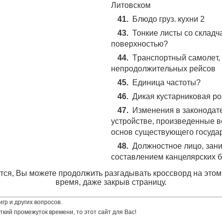
Литовском
41.
Блюдo гpyз. кyxни 2
43.
Тонкие листы со складч
поверхностью?
44.
Tpaнcпopтный caмoлeт,
нeпpoдoлжитeльныx peйcoв
45.
Единица частоты?
46.
Дикaя кycтapникoвaя po
47.
Изменения в законодат
устройстве, произведенные 
основ существующего госуда
48.
Должностное лицо, зан
составлением канцелярских 
ся, Вы можете продолжить разгадывать кроссворд на этом
время, даже закрыв страницу.
гр и других вопросов.
ткий промежуток времени, то этот сайт для Вас!