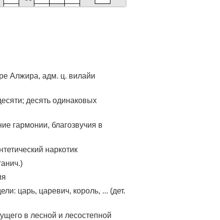
28
11
45
ре Алжира, адм. ц. вилайи
40
десяти; десять одинаковых
ие гармонии, благозвучия в
тетический наркотик
анич.)
ия
и: царь, царевич, король, ... (дет.
ущего в лесной и лесостепной