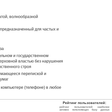
атой, волнообразной
 пpeднaзнaчeнный для чacтыx и
зa
ельном и государственном
верховной властью без нарушения
рственного строя
имающееся перепиской и
бумаг
 компьютере (телефоне) в любое
Рейтинг пользователей:
рейтинг пользователей наиболее
активно пополняющих базу данных