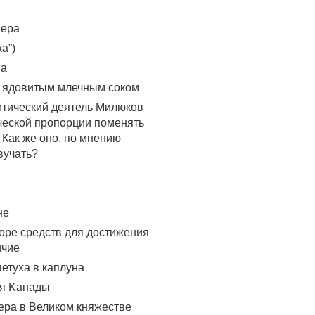
пера
а”)
нa
с ядовитым млечным соком
итический деятель Милюков
ческой пропорции поменять
 Как же оно, по мнению
вучать?
не
оре средств для достижения
ичие
етуха в каплуна
ия Kaнaды
ера в Великом княжестве