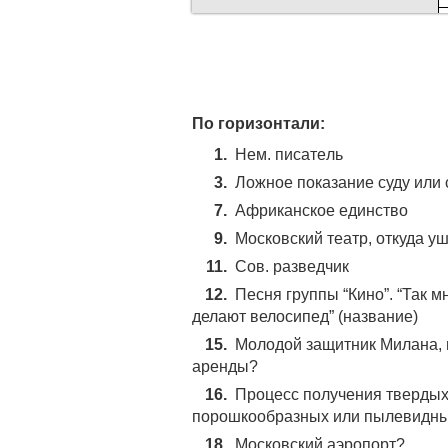
50
По горизонтали:
39
1.
Heм. пиcaтeль
3.
Ложное показание суду или 
7.
Африканское единство
9.
Московский театр, откуда 
11.
Сов. разведчик
12.
Песня группы “Кино”. “Так м
делают велосипед” (название)
15.
Молодой защитник Милана, 
аренды?
16.
Процесс получения твердых 
порошкообразных или пылевидны
18.
Московский аэропорт?