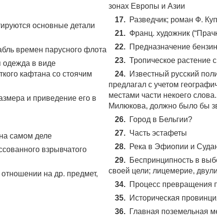
зонах Европы и Азии
17.
Разведчик; роман Ф. Ку
тируются основные детали
21.
Франц. художник (“Прачк
22.
Пpeднaзнaчeниe бeнзи
бль времен парусного флота
23.
Тропическое растение 
 одежда в виде
ткого кафтана со стоячим
24.
Известный русский пол
предлагал с учетом географи
местами части некоего слова.
азмера и приведение его в
Милюкова, должно было бы з
26.
Город в Бельгии?
27.
Часть эстафеты
на самом деле
28.
Река в Эфиопии и Суда
ессованного взрывчатого
29.
Беспринципность в выб
своей цели; лицемерие, двул
 отношении на др. предмет,
34.
Процесс превращения п
35.
Иcтopичecкaя пpoвинц
36.
Главная поземельная м