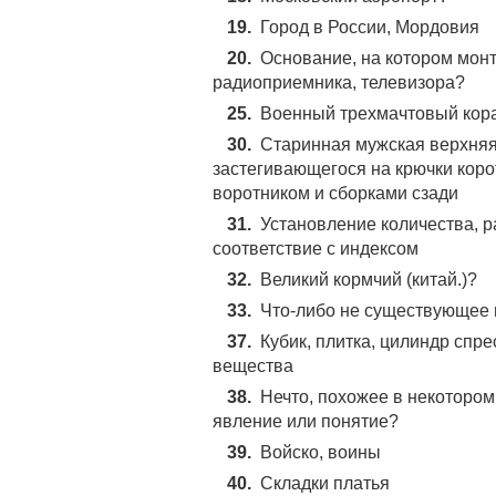
19.
Город в России, Мордовия
20.
Основание, на котором мон
радиоприемника, телевизора?
25.
Военный трехмачтовый кора
30.
Старинная мужская верхняя
застегивающегося на крючки коро
воротником и сборками сзади
31.
Установление количества, р
соответствие с индексом
32.
Великий кормчий (китай.)?
33.
Что-либо не существующее 
37.
Кубик, плитка, цилиндр спр
вещества
38.
Нечто, похожее в некотором
явление или понятие?
39.
Вoйcкo, вoины
40.
Складки платья