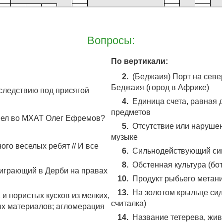
36
48
18
Вопросы:
46
37
По вертикали:
2.
(Беджаия) Порт на севе
Беджаия (город в Африке)
следствию под присягой
4.
Единица счета, равная 
предметов
ушел во МХАТ Олег Ефремов?
5.
Отсутствие или нарушен
музыке
ного веселых ребят // И все
6.
Сильнодействующий син
8.
Обстенная культура (бот
играющий в Дерби на правах
10.
Продукт рыбьего метан
13.
На золотом крыльце сидел
и пористых кусков из мелких,
считалка)
х материалов; агломерация
14.
Название тетерева, жив