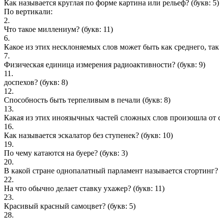
Как называется круглая по форме картина или рельеф?
(букв: 5)
По вертикали:
2.
Что такое миллениум?
(букв: 11)
6.
Какое из этих несклоняемых слов может быть как среднего, так
7.
Физическая единица измерения радиоактивности?
(букв: 9)
11.
доспехов?
(букв: 8)
12.
Способность быть терпеливым в печали
(букв: 8)
13.
Какая из этих иноязычных частей сложных слов произошла от с
16.
Как называется эскалатор без ступенек?
(букв: 10)
19.
По чему катаются на буере?
(букв: 3)
20.
В какой стране однопалатный парламент называется стортинг?
22.
На что обычно делает ставку ухажер?
(букв: 11)
23.
Красивый красный самоцвет?
(букв: 5)
28.