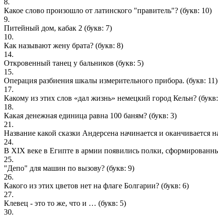
8.
Какое слово произошло от латинского "правитель"?
(букв: 10)
9.
Питейный дом, кабак 2
(букв: 7)
10.
Как называют жену брата?
(букв: 8)
14.
Откровенный танец у бальников
(букв: 5)
15.
Операция разбиения шкалы измерительного прибора.
(букв: 11)
17.
Какому из этих слов «дал жизнь» немецкий город Кельн?
(букв:
18.
Какая денежная единица равна 100 баням?
(букв: 3)
21.
Название какой сказки Андерсена начинается и оканчивается на
24.
В XIX веке в Египте в армии появились полки, сформированные
25.
"Депо" для машин по вызову?
(букв: 9)
26.
Какого из этих цветов нет на флаге Болгарии?
(букв: 6)
27.
Клевец - это то же, что и …
(букв: 5)
30.