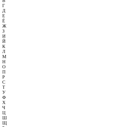
В
Г
Д
Е
Ё
Ж
З
И
Й
К
Л
М
Н
О
П
Р
С
Т
У
Ф
Х
Ч
Ц
Ш
Щ