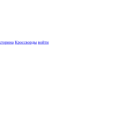
кторина
Кроссворды
войти