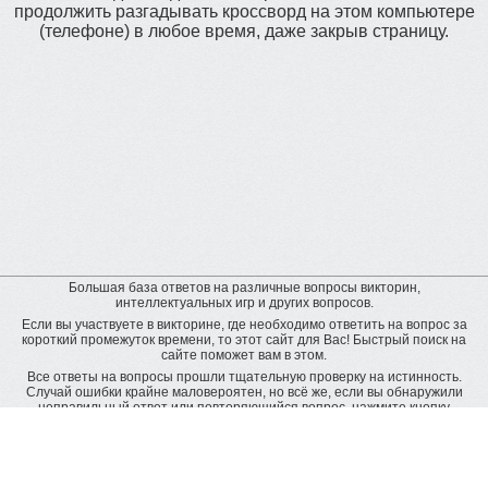
продолжить разгадывать кроссворд на этом компьютере
(телефоне) в любое время, даже закрыв страницу.
Большая база ответов на различные вопросы викторин,
интеллектуальных игр и других вопросов.
Если вы участвуете в викторине, где необходимо ответить на вопрос за
короткий промежуток времени, то этот сайт для Вас! Быстрый поиск на
сайте поможет вам в этом.
Все ответы на вопросы прошли тщательную проверку на истинность.
Случай ошибки крайне маловероятен, но всё же, если вы обнаружили
неправильный ответ или повторяющийся вопрос, нажмите кнопку
"пожаловаться" рядом с неверным ответом. Будет подана заявка на
дополнительную проверку и ответ будет исправлен.
Оставить отзыв
© baza-otvetov.ru, 2011 - 2026,
Пользовательское соглашение
Рейтинг пользователей: