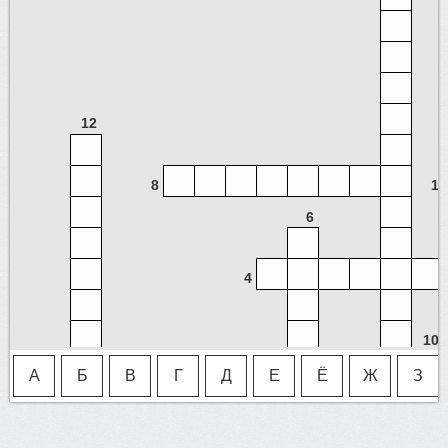
12
8
1
6
4
10
7
14
А
Б
В
Г
Д
Е
Ё
Ж
З
13
11