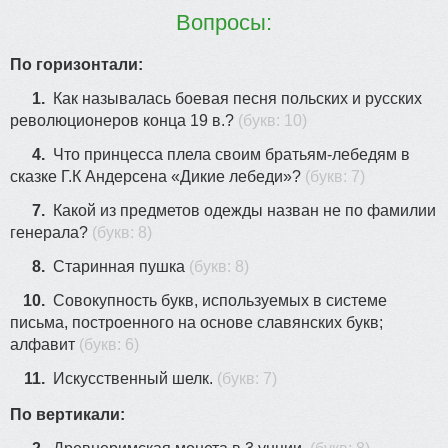
Вопросы:
По горизонтали:
1.
Как называлась боевая песня польских и русских
революционеров конца 19 в.?
(букв: 10)
4.
Что принцесса плела своим братьям-лебедям в
сказке Г.К Андерсена «Дикие лебеди»?
(букв: 7)
7.
Какой из предметов одежды назван не по фамилии
генерала?
(букв: 8)
8.
Старинная пушка
(букв: 8)
10.
Совокупность букв, используемых в системе
письма, построенного на основе славянских букв;
алфавит
(букв: 6)
11.
Искусственный шелк.
(букв: 7)
По вертикали: