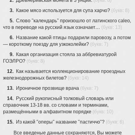
2.
Древнеримская монета в 3 унции.
(букв: 8)
3.
Какое мясо используется для супа харчо?
(букв: 8)
5.
Слово ''календарь'' произошло от латинского caleo,
что в переводе на русский язык означает…
(букв: 13)
6.
Название какой птицы подарили паровозу, а потом
— короткому поезду для узкоколейки?
(букв: 7)
9.
Какая организация стояла за аббревиатурой
ГОЭЛРО?
(букв: 8)
12.
Как называется коллекционирование проездных
железнодорожных билетов?
(букв: 14)
13.
Ироничное прозвище врача
(букв: 7)
14.
Русский рукописный толковый словарь или
справочник 13-18 вв. со словами и терминами,
размещёнными в алфавитном порядке
(букв: 10)
15.
Из какой "оперы" название "пастиччо"?
(букв: 6)
Все введеные данные сохраняются, Вы можете