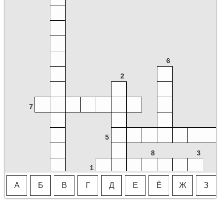
6
2
7
5
8
3
1
А
Б
В
Г
Д
Е
Ё
Ж
З
4