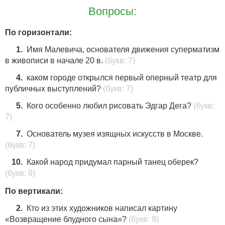
Вопросы:
10
По горизонтали:
1.
Имя Малевича, основателя движения суперматизм
в живописи в начале 20 в.
(букв: 7)
4.
каком городе открылся первый оперный театр для
публичных выступлений?
(букв: 7)
5.
Кого особенно любил рисовать Эдгар Дега?
(букв:
7)
7.
Основатель музея изящных искусств в Москве.
(букв: 7)
10.
Какой народ придумал парный танец оберек?
(букв: 6)
По вертикали:
2.
Кто из этих художников написал картину
«Возвращение блудного сына»?
(букв: 9)