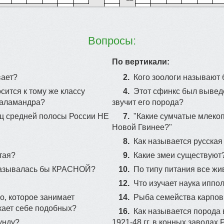
2
Вопросы:
5
6
10
По вертикали:
16
1
вает?
2.
Кого зоологи называют 
сится к тому же классу
4.
Этот сфинкс был выведе
12
саламандра?
звучит его порода?
3
иц средней полосы России НЕ
7.
"Какие сумчатые млекоп
Новой Гвинее?"
13
8.
Как называется русская
тая?
9.
Какие змеи существуют
22
 называлась бы КРАСНОЙ?
10.
По типу питания все жи
12.
Что изучает наука иппо
о, которое занимает
14.
Рыба семейства карпо
24
скает себе подобных?
16.
Как называется порода
унду?
1921-48 гг. в конных заводах