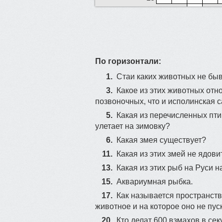
По горизонтали:
1.
Стаи каких животных не бы
3.
Какое из этих животных отно
позвоночных, что и исполинская 
30
5.
Какая из перечисленных пт
улетает на зимовку?
6.
Какая змея существует?
11.
Какая из этих змей не ядови
13.
Какая из этих рыб на Руси
15.
​Аквариумная рыбка.
17.
Как называется пространств
животное и на которое оно не пу
20.
Кто делат 600 взмахов в сек