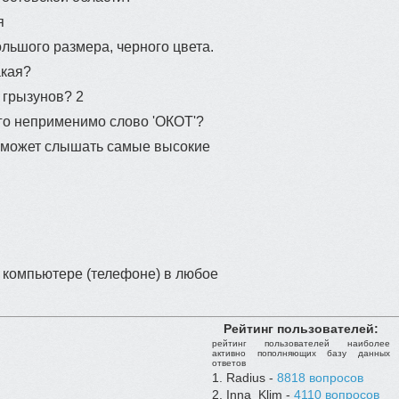
я
льшого размера, черного цвета.
акая?
грызунов? 2
го неприменимо слово 'ОКОТ'?
х может слышать самые высокие
 компьютере (телефоне) в любое
Рейтинг пользователей:
рейтинг пользователей наиболее
активно пополняющих базу данных
ответов
Radius -
8818 вопросов
Inna_Klim -
4110 вопросов