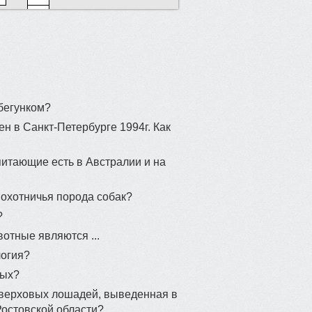
бегунком?
н в Санкт-Петербурге 1994г. Как
7
29
итающие есть в Австралии и на
 охотничья порода собак?
?
вотные являются ...
логия?
вых?
 верховых лошадей, выведенная в
 Ростовской области?