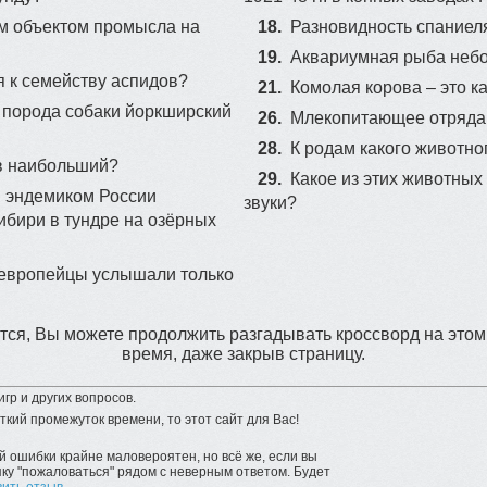
м объектом промысла на
18.
Разновидность спаниел
23
19.
Аквариумная рыба небо
я к семейству аспидов?
21.
Комолая корова – это к
 порода собаки йоркширский
26.
Млекопитающее отряда 
28.
К родам какого животно
ев наибольший?
29.
Какое из этих животны
я эндемиком России
звуки?
ибири в тундре на озёрных
 европейцы услышали только
ся, Вы можете продолжить разгадывать кроссворд на этом
время, даже закрыв страницу.
гр и других вопросов.
ткий промежуток времени, то этот сайт для Вас!
 ошибки крайне маловероятен, но всё же, если вы
у "пожаловаться" рядом с неверным ответом. Будет