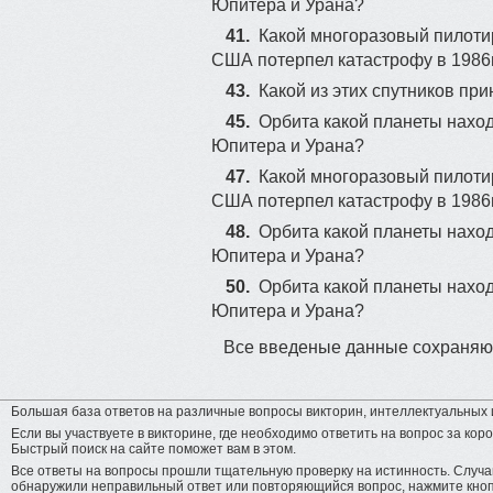
Юпитера и Урана?
41.
Какой многоразовый пилоти
США потерпел катастрофу в 1986г
43.
Какой из этих спутников пр
45.
Орбита какой планеты нахо
Юпитера и Урана?
47.
Какой многоразовый пилоти
США потерпел катастрофу в 1986г
48.
Орбита какой планеты нахо
Юпитера и Урана?
50.
Орбита какой планеты нахо
Юпитера и Урана?
Все введеные данные сохраняют
Большая база ответов на различные вопросы викторин, интеллектуальных и
Если вы участвуете в викторине, где необходимо ответить на вопрос за коро
Быстрый поиск на сайте поможет вам в этом.
Все ответы на вопросы прошли тщательную проверку на истинность. Случай
обнаружили неправильный ответ или повторяющийся вопрос, нажмите кнопк