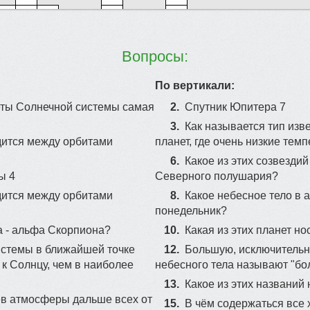
2
26
4
Вопросы:
1
8
По вертикали:
13
еты Солнечной системы самая
2.
Спутник Юпитера 7
5
3.
Как называется тип изв
19
дится между орбитами
планет, где очень низкие тем
6.
Какое из этих созвезди
14
ы 4
Северного полушария?
17
дится между орбитами
8.
Какое небесное тело в 
понедельник?
а - альфа Скорпиона?
10.
Какая из этих планет н
16
15
20
истемы в ближайшей точке
12.
Большую, исключительн
11
 к Солнцу, чем в наиболее
небесного тела называют "бо
25
13.
Какое из этих названий
ев атмосферы дальше всех от
15.
В чём содержаться все