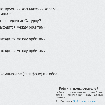
лотируемый космический корабль
986г.?
в принадлежит Сатурну?
находится между орбитами
находится между орбитами
находится между орбитами
 компьютере (телефоне) в любое
Рейтинг пользователей:
рейтинг пользователей наиболее
активно пополняющих базу данных
ответов
Radius -
8818 вопросов