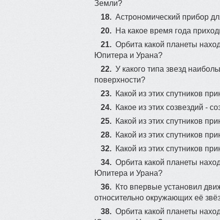
Земли?
22
18.
Acтpoнoмичecкий пpибop д
20.
На какое время года приход
21.
Орбита какой планеты нахо
Юпитера и Урана?
22.
У какого типа звезд наибол
поверхности?
23.
Какой из этих спутников пр
37
24.
Какое из этих созвездий - 
34
25.
Какой из этих спутников пр
28.
Какой из этих спутников пр
32.
Какой из этих спутников пр
34.
Орбита какой планеты нахо
Юпитера и Урана?
36.
Кто впервые установил дв
45
относительно окружающих её звё
38.
Орбита какой планеты нахо