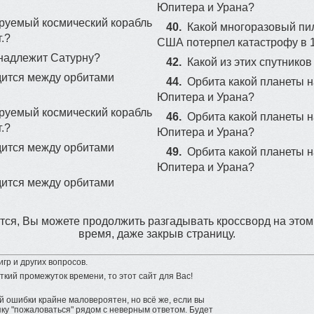
Юпитера и Урана?
руемый космический корабль
40.
Какой многоразовый пи
.?
США потерпел катастрофу в 1
инадлежит Сатурну?
42.
Какой из этих спутнико
дится между орбитами
44.
Орбита какой планеты 
Юпитера и Урана?
руемый космический корабль
46.
Орбита какой планеты 
.?
Юпитера и Урана?
дится между орбитами
49.
Орбита какой планеты 
Юпитера и Урана?
дится между орбитами
ся, Вы можете продолжить разгадывать кроссворд на этом
время, даже закрыв страницу.
гр и других вопросов.
ткий промежуток времени, то этот сайт для Вас!
 ошибки крайне маловероятен, но всё же, если вы
у "пожаловаться" рядом с неверным ответом. Будет