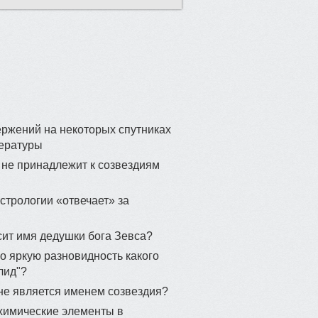
27
ержений на некоторых спутниках
31
пературы
й не принадлежит к созвездиям
46
астрологии «отвечает» за
осит имя дедушки бога Зевса?
35
о яркую разновидность какого
лид"?
 не является именем созвездия?
43
 химические элементы в