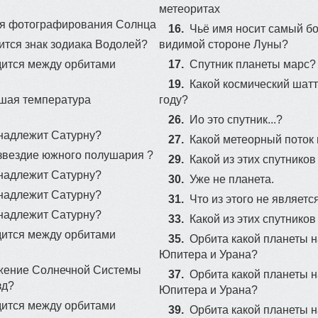
метеоритах
39
42
ля фoтoгpафиpoвания Coлнца
16.
Чьё имя носит самый б
38
ится знак зодиака Водолей?
видимой стороне Луны?
дится между орбитами
17.
Спутник планеты марс?
18
19.
Какой космический шатт
33
ьшая температура
году?
23
26.
Ио это спутник...?
инадлежит Сатурну?
27.
Какой метеорный поток
50
созвездие южного полушария ?
29.
Какой из этих спутнико
инадлежит Сатурну?
30.
Уже не планета.
инадлежит Сатурну?
31.
Что из этого не являет
инадлежит Сатурну?
33.
Какой из этих спутнико
дится между орбитами
35.
Орбита какой планеты 
Юпитера и Урана?
ижение Солнечной Системы
37.
Орбита какой планеты 
зд?
Юпитера и Урана?
дится между орбитами
39.
Орбита какой планеты 