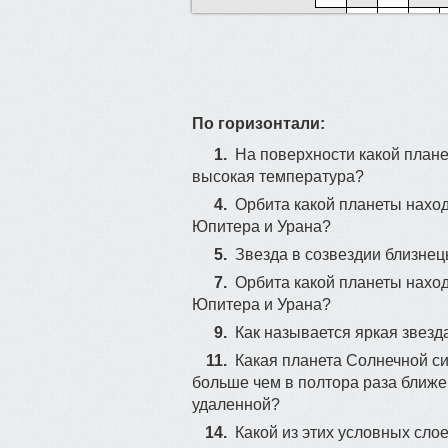
7
По горизонтали:
1.
На поверхности какой план
высокая температура?
4.
Орбита какой планеты нахо
24
Юпитера и Урана?
5.
Звезда в созвездии близнец
9
7.
Орбита какой планеты нахо
Юпитера и Урана?
30
9.
Как называется яркая звезд
11.
Какая планета Солнечной с
больше чем в полтора раза ближе
удаленной?
14.
Какой из этих условных сло