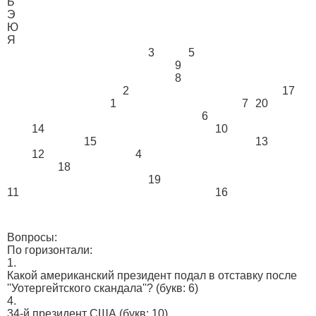
Ь
Э
Ю
Я
3
5
9
8
2
17
1
7
20
6
14
10
15
13
12
4
18
19
11
16
Вопросы:
По горизонтали:
1.
Какой американский президент подал в отставку после
''Уотергейтского скандала''?
(букв: 6)
4.
34-й президент США
(букв: 10)