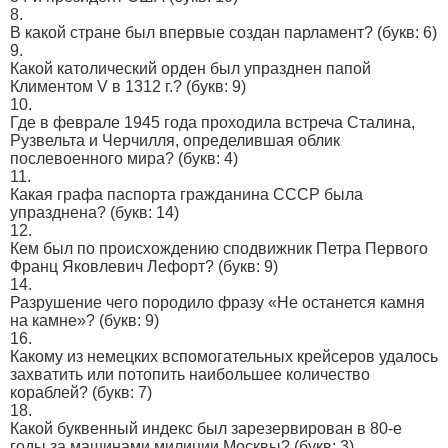
8.
В какой стране был впервые создан парламент?
(букв: 6)
9.
Какой католический орден был упразднен папой
Климентом V в 1312 г.?
(букв: 9)
10.
Где в феврале 1945 года проходила встреча Сталина,
Рузвельта и Черчилля, определившая облик
послевоенного мира?
(букв: 4)
11.
Какая графа паспорта гражданина СССР была
упразднена?
(букв: 14)
12.
Кем был по происхождению сподвижник Петра Первого
Франц Яковлевич Лефорт?
(букв: 9)
14.
Разрушение чего породило фразу «Не останется камня
на камне»?
(букв: 9)
16.
Какому из немецких вспомогательных крейсеров удалось
захватить или потопить наибольшее количество
кораблей?
(букв: 7)
18.
Какой буквенный индекс был зарезервирован в 80-е
годы за машинами милиции Москвы?
(букв: 3)