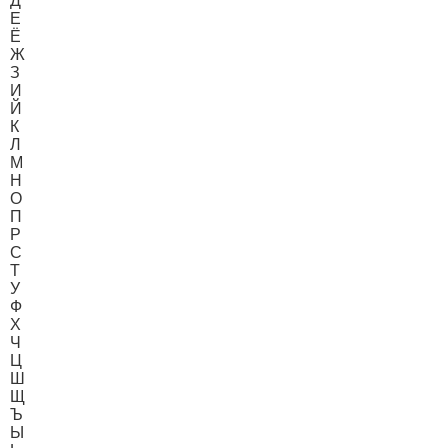
Д
Е
Ё
Ж
З
И
Й
К
Л
М
Н
О
П
Р
С
Т
У
Ф
Х
Ч
Ц
Ш
Щ
Ъ
Ы