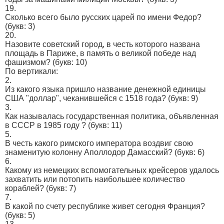
19.
Сколько всего было русских царей по имени Федор?
(букв: 3)
20.
Назовите советский город, в честь которого названа
площадь в Париже, в память о великой победе над
фашизмом?
(букв: 10)
По вертикали:
2.
Из какого языка пришло название денежной единицы
США "доллар", чеканившейся с 1518 года?
(букв: 9)
3.
Как называлась государственная политика, объявленная
в СССР в 1985 году ?
(букв: 11)
5.
В честь какого римского императора воздвиг свою
знаменитую колонну Аполлодор Дамасский?
(букв: 6)
6.
Какому из немецких вспомогательных крейсеров удалось
захватить или потопить наибольшее количество
кораблей?
(букв: 7)
7.
В какой по счету республике живет сегодня Франция?
(букв: 5)