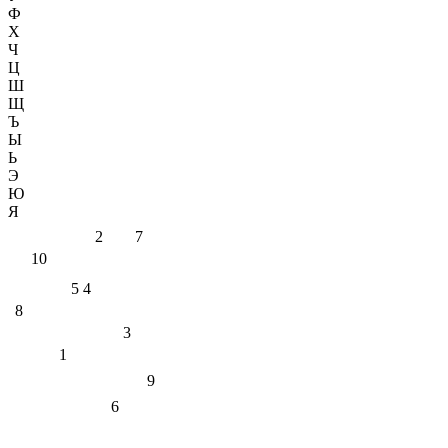
Ф
Х
Ч
Ц
Ш
Щ
Ъ
Ы
Ь
Э
Ю
Я
2
7
10
5
4
8
3
1
9
6