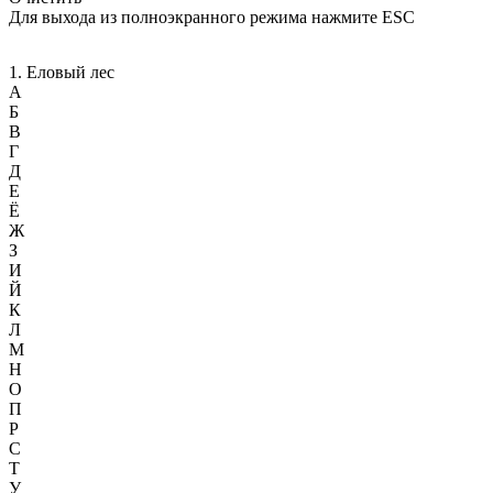
Для выхода из полноэкранного режима нажмите ESC
1. Eловый лeс
А
Б
В
Г
Д
Е
Ё
Ж
З
И
Й
К
Л
М
Н
О
П
Р
С
Т
У