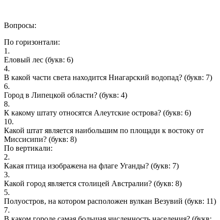
Вопросы:
По горизонтали:
1.
Eловый лeс
(букв: 6)
4.
В какой части света находится Ниагарский водопад?
(букв: 7)
6.
Город в Липецкой области?
(букв: 4)
8.
К какому штату относятся Алеутские острова?
(букв: 6)
10.
Какой штат является наибольшим по площади к востоку от
Миссисипи?
(букв: 8)
По вертикали:
2.
Какая птица изображена на флаге Уганды?
(букв: 7)
3.
Какой город является столицей Австралии?
(букв: 8)
5.
Полуостров, на котором расположен вулкан Везувий
(букв: 11)
7.
В каком городе самая большая численность населения?
(букв: