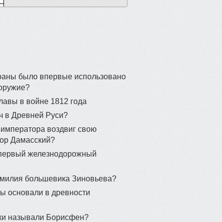
траны было впервые использовано
 оружие?
лавы в войне 1812 года
ч в Древней Руси?
о императора воздвиг свою
ор Дамасский?
 первый железнодорожный
амилия большевика Зиновьева?
ны основали в древности
еки называли Борисфен?