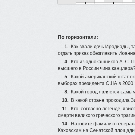
14
17
По горизонтали:
1.
Как звали дочь Иродиады, т
отдать приказ обезглавить Иоанн
4.
Кто из однокашников А. С. 
высшего в России чина канцлера
5.
Какой американский штат о
выборах президента США в 2000 г
8.
Какой город является самы
10.
В какой стране проходила З
11.
Кто, согласно легенде, яви
смерти великого греческого траги
14.
Назовите фамилию генерала
Каховским на Сенатской площади 1