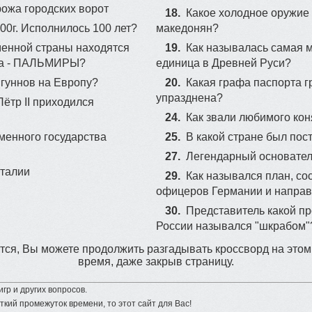
рожа городских ворот
18.
Какое холодное оружие
00г. Исполнилось 100 лет?
македонян?
менной страны находятся
19.
Как называлась самая 
ода - ПАЛЬМИРЫ?
единица в Древней Руси?
 гуннов на Европу?
20.
Какая графа паспорта 
упразднена?
ётр II приходился
24.
Как звали любимого ко
менного государства
25.
В какой стране был пос
27.
Легендарный основател
Италии
29.
Как назывался план, с
офицеров Германии и направ
30.
Представитель какой п
России назывался "шкрабом"
ся, Вы можете продолжить разгадывать кроссворд на этом
время, даже закрыв страницу.
гр и других вопросов.
ткий промежуток времени, то этот сайт для Вас!