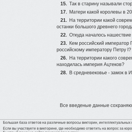
15.
Так в старину называли сто
17.
Матери какой королевы в 20
21.
На территории какой совре
останки большого древнего гор
22.
Откуда началось нашествие
23.
Кем российский император П
российскому императору Петру I?
26.
На территории какого совре
находилась империя Ацтеков?
28.
В средневековье - замок в 
Все введеные данные сохраняют
Большая база ответов на различные вопросы викторин, интеллектуальных и
Если вы участвуете в викторине, где необходимо ответить на вопрос за коро