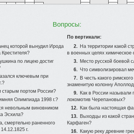
Вопросы:
23
30
По вертикали:
22
анец которой вынудил Ирода
2.
На территории какой с
а Крестителя?
в военных целях химическое
Пушкина по лицею достиг
3.
Место русской боевой с
?
6.
Что символизировал ме
казался ключевым при
7.
В честь какого римског
.?
знаменитую колонну Аполлод
м старым портом России?
9.
Как в России называли
имняя Олимпиада 1998 г.?
локомотив Черепановых?
лся невольным виновником
12.
Как была настоящая ф
ка Эсхила?
13.
Выходцы из какой стра
, смертельно раненного
Карфаген?
4.12.1825 г.
16.
Какую реку древние гр