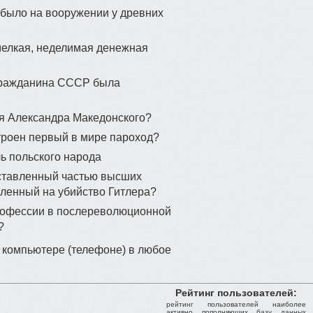
 было на вооружении у древних
мелкая, неделимая денежная
гражданина СССР была
ня Александра Македонского?
троен первый в мире пароход?
ь польского народа
оставленный частью высших
ленный на убийство Гитлера?
рофессии в послереволюционной
?
 компьютере (телефоне) в любое
Рейтинг пользователей:
рейтинг пользователей наиболее
активно пополняющих базу данных