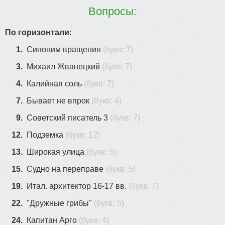
Вопросы:
По горизонтали:
1.
Синоним вращения
(букв: 7)
3.
Михаил Жванецкий
(букв: 7)
4.
Калийная соль
(букв: 7)
7.
Бывает не впрок
(букв: 4)
9.
Советский писатель 3
(букв: 7)
12.
Подземка
(букв: 12)
13.
Широкая улица
(букв: 5)
15.
Судно на переправе
(букв: 5)
19.
Итал. архитектор 16-17 вв.
(букв: 7)
22.
"Дружные грибы"
(букв: 5)
24.
Капитан Арго
(букв: 4)