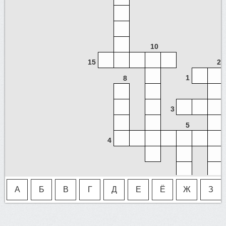
10
15
2
1
8
3
5
4
20
7
А
Б
В
Г
Д
Е
Ё
Ж
З
12