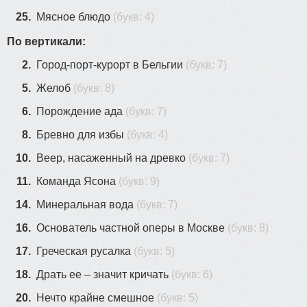
25.
Мясное блюдо
(букв: 4)
По вертикали:
2.
Город-порт-курорт в Бельгии
(букв: 7)
5.
Желоб
(букв: 8)
6.
Порождение ада
(букв: 7)
8.
Бревно для избы
(букв: 4)
10.
Веер, насаженный на древко
(букв: 7)
11.
Команда Ясона
(букв: 9)
14.
Минеральная вода
(букв: 7)
16.
Основатель частной оперы в Москве
(букв: 8)
17.
Греческая русалка
(букв: 5)
18.
Драть ее – значит кричать
(букв: 6)
20.
Нечто крайне смешное
(букв: 5)