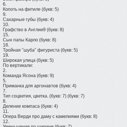
6.
Копоть на фитиле
(букв: 5)
9.
Сахарные губы
(букв: 4)
10.
Графство в Англии9
(букв: 8)
15.
Сын папы Карло
(букв: 8)
18.
Тройная "шуба" фигуриста
(букв: 5)
19.
Широкая улица
(букв: 5)
По вертикали:
2.
Команда Ясона
(букв: 9)
5.
Приманка для аргонавтов
(букв: 4)
7.
Тип соцветия, цветка. (букв: 7)
(букв: 7)
8.
Деление компаса
(букв: 4)
11.
Опера Верди про даму с камелиями
(букв: 8)
12.
Уменьшение по ширине
(букв: 7)