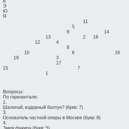
Ь
Э
Ю
Я
11
5
9
14
13
2
18
12
4
8
10
6
16
19
3
17
15
7
1
Вопросы:
По горизонтали:
1.
Шалопай, вздорный болтун?
(букв: 7)
3.
Основатель частной оперы в Москве
(букв: 8)
4.
Змея факира
(букв: 5)