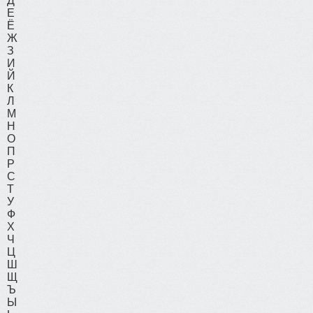
Д
Е
Ё
Ж
З
И
Й
К
Л
М
Н
О
П
Р
С
Т
У
Ф
Х
Ч
Ц
Ш
Щ
Ъ
Ы