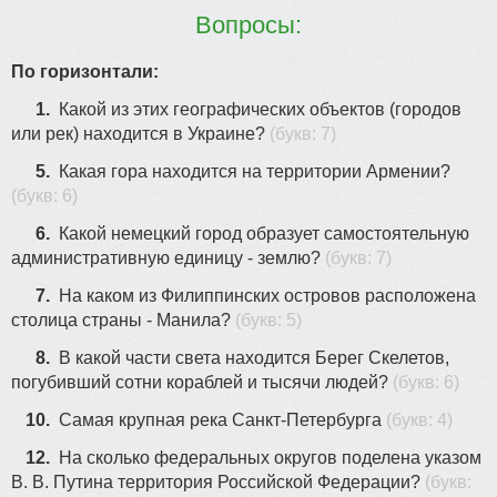
Вопросы:
По горизонтали:
1.
Какой из этих географических объектов (городов
или рек) находится в Украине?
(букв: 7)
5.
Какая гора находится на территории Армении?
(букв: 6)
6.
Какой немецкий город образует самостоятельную
административную единицу - землю?
(букв: 7)
7.
На каком из Филиппинских островов расположена
столица страны - Манила?
(букв: 5)
8.
В какой части света находится Берег Скелетов,
погубивший сотни кораблей и тысячи людей?
(букв: 6)
10.
Самая крупная река Санкт-Петербурга
(букв: 4)
12.
На сколько федеральных округов поделена указом
В. В. Путина территория Российской Федерации?
(букв: