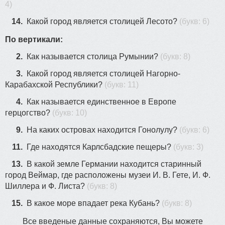
4)
14.
Какой город является столицей Лесото?
(букв: 6)
По вертикали:
2.
Как называется столица Румынии?
(букв: 8)
3.
Какой город является столицей Нагорно-
Карабахской Республики?
(букв: 11)
4.
Как называется единственное в Европе
герцогство?
(букв: 10)
9.
На каких островах находится Гонолулу?
(букв: 6)
11.
Где находятся Карлсбадские пещеры?
(букв: 3)
13.
В какой земле Германии находится старинный
город Веймар, где расположены музеи И. В. Гете, И. Ф.
Шиллера и Ф. Листа?
(букв: 8)
15.
В какое море впадает река Кубань?
(букв: 8)
Все введеные данные сохраняются, Вы можете