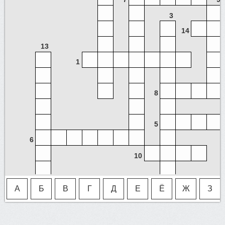
3
14
13
1
8
5
6
10
А
Б
В
Г
Д
Е
Ё
Ж
З