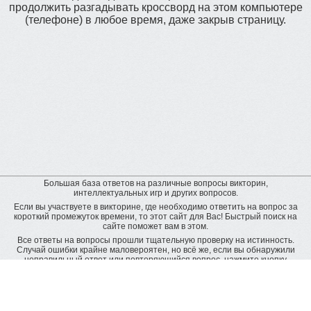
продолжить разгадывать кроссворд на этом компьютере
(телефоне) в любое время, даже закрыв страницу.
Большая база ответов на различные вопросы викторин,
интеллектуальных игр и других вопросов.
Если вы участвуете в викторине, где необходимо ответить на вопрос за
короткий промежуток времени, то этот сайт для Вас! Быстрый поиск на
сайте поможет вам в этом.
Все ответы на вопросы прошли тщательную проверку на истинность.
Случай ошибки крайне маловероятен, но всё же, если вы обнаружили
неправильный ответ или повторяющийся вопрос, нажмите кнопку
"пожаловаться" рядом с неверным ответом. Будет подана заявка на
дополнительную проверку и ответ будет исправлен.
Оставить отзыв
© baza-otvetov.ru, 2011 - 2026,
Пользовательское соглашение
Рейтинг пользователей: