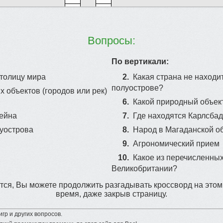
Вопросы:
По вертикали:
толицу мира
2.
Какая страна не находи
полуострове?
х объектов (городов или рек)
6.
Какой природный объек
ейна
7.
Где находятся Карлсба
уострова
8.
Народ в Магаданской об
9.
Агрономический прием
10.
Какое из перечисленных
Великобритании?
ся, Вы можете продолжить разгадывать кроссворд на этом
время, даже закрыв страницу.
гр и других вопросов.