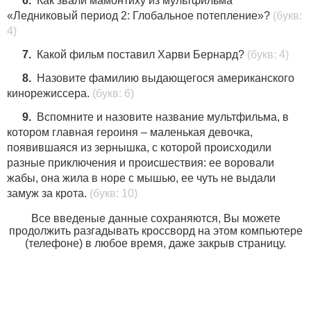
6.
Как звали мамонтиху из мультфильма
«Ледниковый период 2: Глобальное потепление»?
(букв:
4)
7.
Какой фильм поставил Харви Бернард?
(букв: 4)
8.
Назовите фамилию выдающегося американского
кинорежиссера.
(букв: 6)
9.
Вспомните и назовите название мультфильма, в
котором главная героиня – маленькая девочка,
появившаяся из зернышка, с которой происходили
разные приключения и происшествия: ее воровали
жабы, она жила в норе с мышью, ее чуть не выдали
замуж за крота.
(букв: 10)
Все введеные данные сохраняются, Вы можете
продолжить разгадывать кроссворд на этом компьютере
(телефоне) в любое время, даже закрыв страницу.