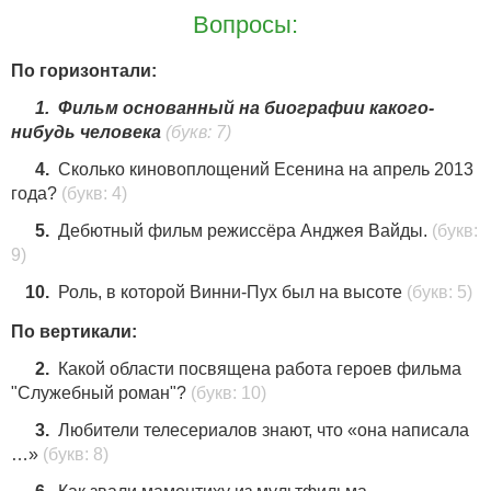
Вопросы:
По горизонтали:
1.
Фильм основанный на биографии какого-
нибудь человека
(букв: 7)
4.
Сколько киновоплощений Есенина на апрель 2013
года?
(букв: 4)
5.
Дебютный фильм режиссёра Анджея Вайды.
(букв:
9)
10.
Роль, в которой Винни-Пух был на высоте
(букв: 5)
По вертикали:
2.
Какой области посвящена работа героев фильма
"Служебный роман"?
(букв: 10)
3.
Любители телесериалов знают, что «она написала
…»
(букв: 8)