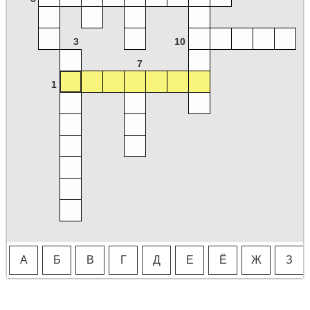
3
10
7
1
А
Б
В
Г
Д
Е
Ё
Ж
З