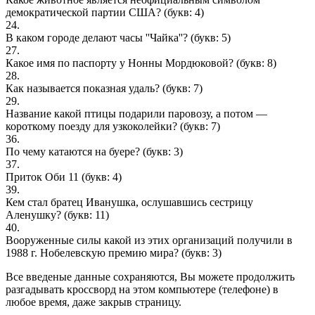
демократической партии США?
(букв: 4)
24.
В каком городе делают часы ''Чайка''?
(букв: 5)
27.
Какое имя по паспорту у Нонны Мордюковой?
(букв: 8)
28.
Как называется показная удаль?
(букв: 7)
29.
Название какой птицы подарили паровозу, а потом —
короткому поезду для узкоколейки?
(букв: 7)
36.
По чему катаются на буере?
(букв: 3)
37.
Приток Оби 11
(букв: 4)
39.
Кем стал братец Иванушка, ослушавшись сестрицу
Аленушку?
(букв: 11)
40.
Вооруженные силы какой из этих организаций получили в
1988 г. Нобелевскую премию мира?
(букв: 3)
Все введеные данные сохраняются, Вы можете продолжить
разгадывать кроссворд на этом компьютере (телефоне) в
любое время, даже закрыв страницу.