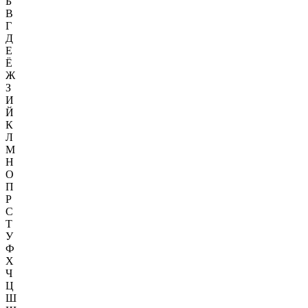
Б
В
Г
Д
Е
Ё
Ж
З
И
Й
К
Л
М
Н
О
П
Р
С
Т
У
Ф
Х
Ч
Ц
Ш