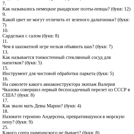
7.
Как назывались немецкие рыцарские поэты-певцы?
(букв: 12)
9.
Какой цвет не могут отличить от зеленого дальтоники?
(букв:
7)
10.
Сардельки с салом
(букв: 8)
11.
Чем в шахматной игре нельзя объявить шах?
(букв: 7)
13.
Как называется тонкостенный стеклянный сосуд для
напитков?
(букв: 5)
15.
Инструмент для чистовой обработки паркета
(букв: 5)
16.
На самолете какого авиаконструктора экипаж Валерия
Чкалова совершил первый беспосадочный перелет из СССР в
США?
(букв: 8)
17.
Как звали мать Девы Марии?
(букв: 4)
18.
Назовите героиню Андерсена, превратившуюся в морскую
пену?
(букв: 9)
25.
Какого сорта шампанского не бывает?
(букв: 8)