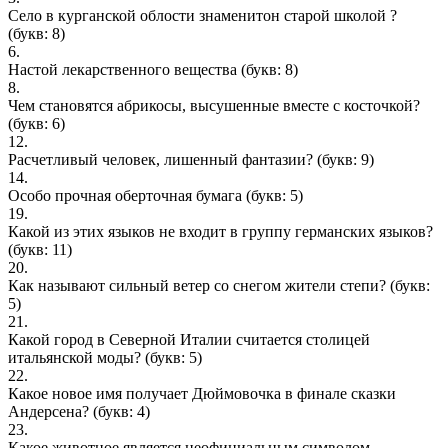
Село в курганской облости знаменитон старой школой ?
(букв: 8)
6.
Настой лекарственного вещества
(букв: 8)
8.
Чем становятся абрикосы, высушенные вместе с косточкой?
(букв: 6)
12.
Расчетливый человек, лишенный фантазии?
(букв: 9)
14.
Особо прочная оберточная бумага
(букв: 5)
19.
Какой из этих языков не входит в группу германских языков?
(букв: 11)
20.
Как называют сильный ветер со снегом жители степи?
(букв:
5)
21.
Какой город в Северной Италии считается столицей
итальянской моды?
(букв: 5)
22.
Какое новое имя получает Дюймовочка в финале сказки
Андерсена?
(букв: 4)
23.
Какое животное является неофициальным символом