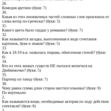
26.
Комедия аретино
(букв: 7)
30.
Какая из этих иноязычных частей сложных слов произошла от
слова ветер по-гречески?
(букв: 5)
31.
Какого цвета было сердце у ромашки?
(букв: 7)
32.
Как называется загадка, выполненная в виде сочетания
картинок, букв и знаков?
(букв: 5)
33.
Как в 18-19 в.в. назвалась тюрьма, обнесенная стеной?
(букв:
6)
34.
Кто из этих живых существ НЕ пытался жениться на
Дюймовочке?
(букв: 5)
35.
Партнер по танцу
(букв: 7)
38.
Чему равна сумма длин сторон шестиугольника?
(букв: 9)
По вертикали:
2.
Как называются вещи, необходимые актерам по ходу действия
спектакля?
(букв: 8)
3.