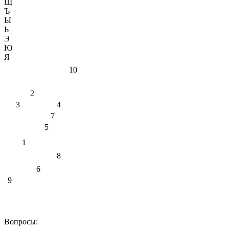
Щ
Ъ
Ы
Ь
Э
Ю
Я
10
2
3
4
7
5
1
8
6
9
Вопросы: