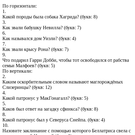
По горизонтали:
1.
Какой породы была собака Хагрида?
(букв: 8)
3.
Как звали бабушку Невилла?
(букв: 7)
6.
Как назывался дом Уизли?
(букв: 4)
7.
Как звали крысу Рона?
(букв: 7)
9.
Что подарил Гарри Добби, чтобы тот освободился от рабства
семьи Малфоев?
(букв: 5)
По вертикали:
2.
Каким оскорбительным словом называют маглорождёных
Слизеринцы?
(букв: 12)
4.
Какой патронус у МакГонагалл?
(букв: 5)
5.
Каков был ответ на загадку сфинкса?
(букв: 8)
8.
Какой патронус был у Северуса Снейпа.
(букв: 4)
10.
Назовите заклинание с помощью которого Беллатриса свела с