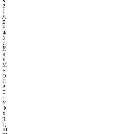
Б
В
Г
Д
Е
Ё
Ж
З
И
Й
К
Л
М
Н
О
П
Р
С
Т
У
Ф
Х
Ч
Ц
Ш