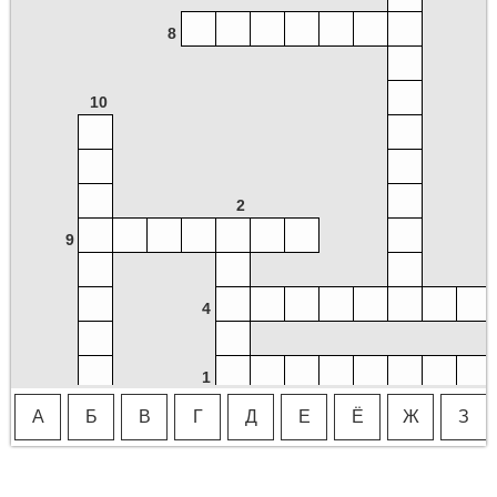
8
10
2
9
4
1
А
Б
В
Г
Д
Е
Ё
Ж
З
3