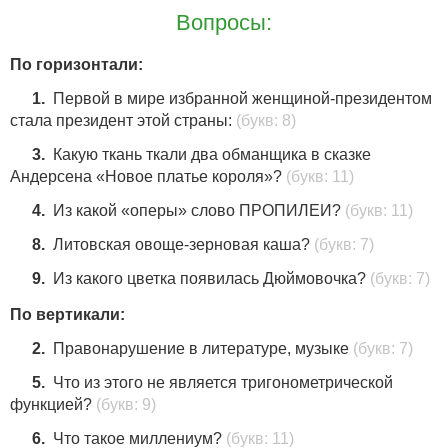
Вопросы:
По горизонтали:
1.
Первой в мире избранной женщиной-президентом
стала президент этой страны:
(букв: 8)
3.
Какую ткань ткали два обманщика в сказке
Андерсена «Новое платье короля»?
(букв: 11)
4.
Из какой «оперы» слово ПРОПИЛЕИ?
(букв: 11)
8.
Литовская овоще-зерновая каша?
(букв: 7)
9.
Из какого цветка появилась Дюймовочка?
(букв: 7)
По вертикали:
2.
Правонарушение в литературе, музыке
(букв: 7)
5.
Что из этого не является тригонометрической
функцией?
(букв: 9)
6.
Что такое миллениум?
(букв: 11)