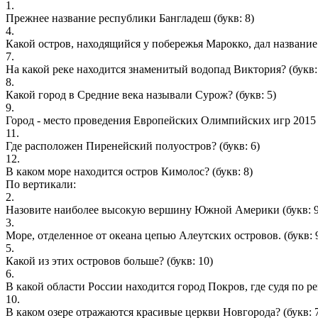
1.
Прежнее название республики Бангладеш
(букв: 8)
4.
Какой остров, находящийся у побережья Марокко, дал название
7.
На какой реке находится знаменитый водопад Виктория?
(букв:
8.
Какой город в Средние века называли Сурож?
(букв: 5)
9.
Город - место проведения Европейских Олимпийских игр 2015
11.
Где расположен Пиренейский полуостров?
(букв: 6)
12.
В каком море находится остров Кимолос?
(букв: 8)
По вертикали:
2.
Назовите наиболее высокую вершину Южной Америки
(букв: 
3.
Море, отделенное от океана цепью Алеутских островов.
(букв: 
5.
Какой из этих островов больше?
(букв: 10)
6.
В какой области России находится город Покров, где судя по р
10.
В каком озере отражаются красивые церкви Новгорода?
(букв: 