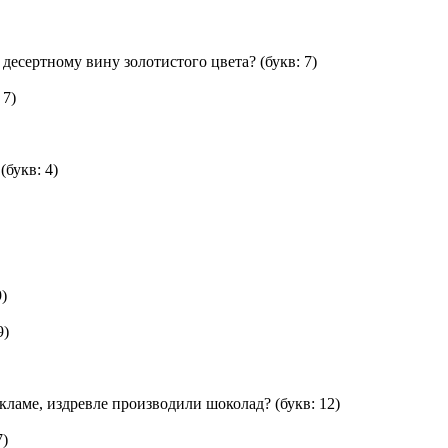
 десертному вину золотистого цвета?
(букв: 7)
 7)
(букв: 4)
9)
9)
екламе, издревле производили шоколад?
(букв: 12)
7)