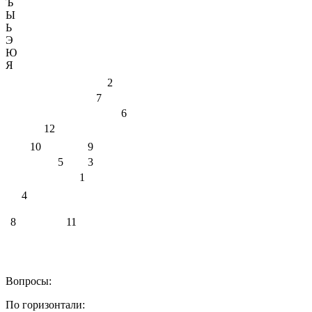
Ъ
Ы
Ь
Э
Ю
Я
2
7
6
12
10
9
5
3
1
4
8
11
Вопросы:
По горизонтали: