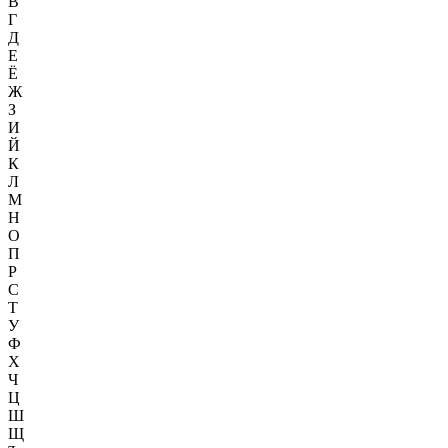
В
Г
Д
Е
Ё
Ж
З
И
Й
К
Л
М
Н
О
П
Р
С
Т
У
Ф
Х
Ч
Ц
Ш
Щ