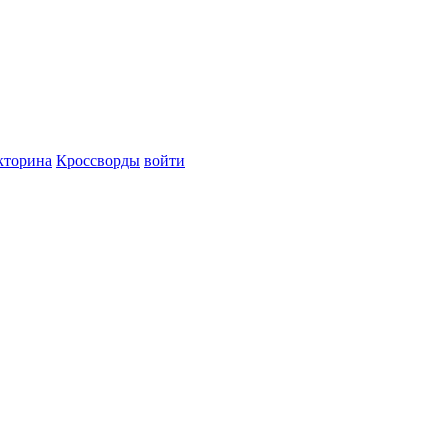
кторина
Кроссворды
войти