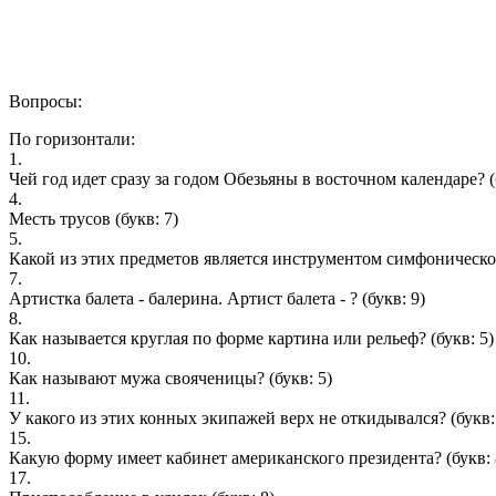
Вопросы:
По горизонтали:
1.
Чей год идет сразу за годом Обезьяны в восточном календаре?
(
4.
Месть трусов
(букв: 7)
5.
Какой из этих предметов является инструментом симфоническо
7.
Артистка балета - балерина. Артист балета - ?
(букв: 9)
8.
Как называется круглая по форме картина или рельеф?
(букв: 5)
10.
Как называют мужа свояченицы?
(букв: 5)
11.
У какого из этих конных экипажей верх не откидывался?
(букв:
15.
Какую форму имеет кабинет американского президента?
(букв: 
17.