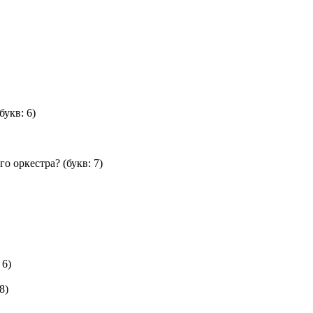
букв: 6)
го оркестра?
(букв: 7)
 6)
8)