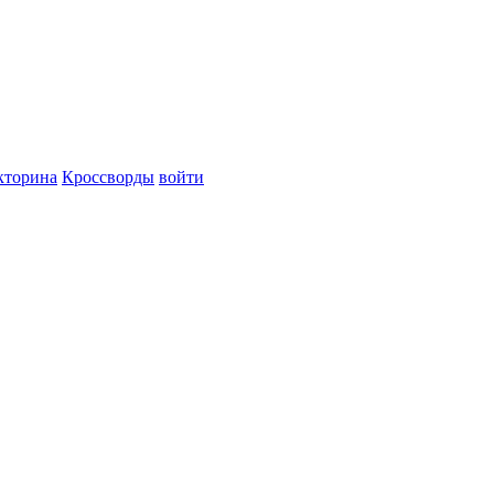
кторина
Кроссворды
войти