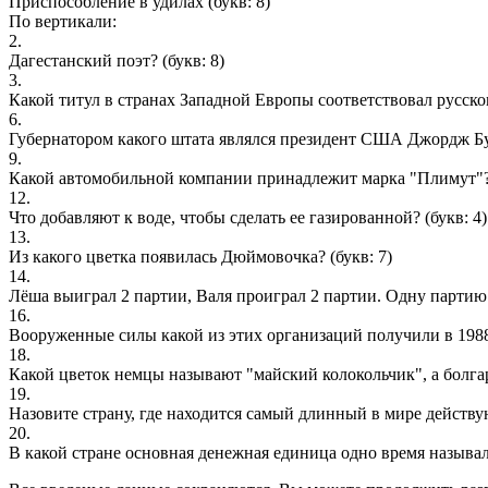
Приспособление в удилах
(букв: 8)
По вертикали:
2.
Дагестанский поэт?
(букв: 8)
3.
Какой титул в странах Западной Европы соответствовал русск
6.
Губернатором какого штата являлся президент США Джордж 
9.
Какой автомобильной компании принадлежит марка "Плимут"
12.
Что добавляют к воде, чтобы сделать ее газированной?
(букв: 4)
13.
Из какого цветка появилась Дюймовочка?
(букв: 7)
14.
Лёша выиграл 2 партии, Валя проиграл 2 партии. Одну парти
16.
Вооруженные силы какой из этих организаций получили в 198
18.
Какой цветок немцы называют "майский колокольчик", а болгар
19.
Назовите страну, где находится самый длинный в мире дейст
20.
В какой стране основная денежная единица одно время называл