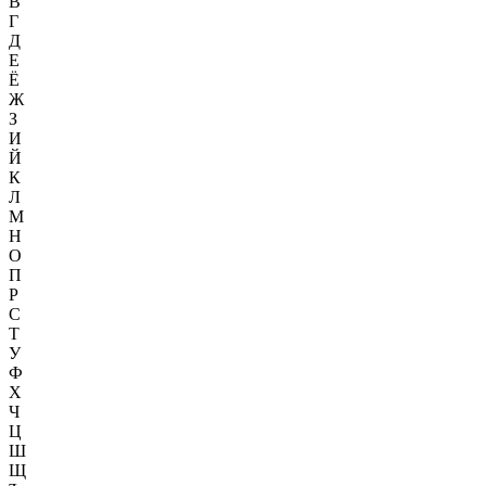
В
Г
Д
Е
Ё
Ж
З
И
Й
К
Л
М
Н
О
П
Р
С
Т
У
Ф
Х
Ч
Ц
Ш
Щ