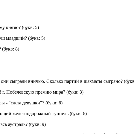
ому князю?
(букв: 5)
Буш младший?
(букв: 5)
?
(букв: 8)
ю они сыграли вничью. Сколько партий в шахматы сыграно?
(букв
8 г. Нобелевскую премию мира?
(букв: 3)
ы - "слеза девушки"?
(букв: 6)
вующий железнодорожный туннель
(букв: 6)
ась аустраль?
(букв: 9)