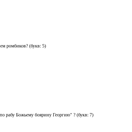
ием ромбиков?
(букв: 5)
"по рабу Божьему боярину Георгию" ?
(букв: 7)