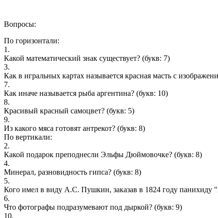
Вопросы:
По горизонтали:
1.
Какой математический знак существует?
(букв: 7)
3.
Как в игральных картах называется красная масть с изображен
7.
Как иначе называется рыба аргентина?
(букв: 10)
8.
Красивый красный самоцвет?
(букв: 5)
9.
Из какого мяса готовят антрекот?
(букв: 8)
По вертикали:
2.
Какой подарок преподнесли Эльфы Дюймовочке?
(букв: 8)
4.
Минерал, разновидность гипса?
(букв: 8)
5.
Кого имел в виду А.С. Пушкин, заказав в 1824 году панихиду 
6.
Что фотографы подразумевают под дыркой?
(букв: 9)
10.