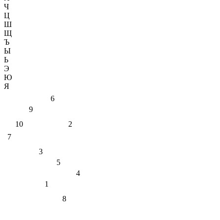
Ч
Ц
Ш
Щ
Ъ
Ы
Ь
Э
Ю
Я
6
9
10
2
7
3
5
4
1
8