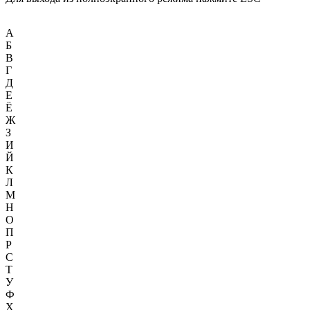
А
Б
В
Г
Д
Е
Ё
Ж
З
И
Й
К
Л
М
Н
О
П
Р
С
Т
У
Ф
Х