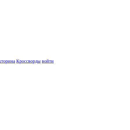
кторина
Кроссворды
войти