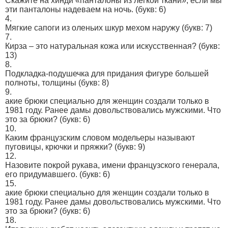
Скажите на хинди «панталоны из лёгкой ткани», если мы
эти панталоны надеваем на ночь.
(букв: 6)
4.
Мягкие сапоги из оленьих шкур мехом наружу
(букв: 7)
7.
Кирза – это натуральная кожа или искусственная?
(букв:
13)
8.
Подкладка-подушечка для придания фигуре большей
полноты, толщины
(букв: 8)
9.
акие брюки специально для женщин создали только в
1981 году. Ранее дамы довольствовались мужскими. Что
это за брюки?
(букв: 6)
10.
Каким французским словом модельеры называют
пуговицы, крючки и пряжки?
(букв: 9)
12.
Назовите покрой рукава, имени французского генерала,
его придумавшего.
(букв: 6)
15.
акие брюки специально для женщин создали только в
1981 году. Ранее дамы довольствовались мужскими. Что
это за брюки?
(букв: 6)
18.