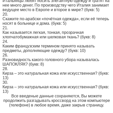
Итальянцы любят носить элегантную одежду и тратят на
нее много денег. По производству чего Италия занимает
ведущее место в Европе и второе в мире?
(букв: 5)
20.
Скажите по-арабски «почётная одежда», если её теперь
носят в больнице и дома.
(букв: 5)
21.
Как называется легкая, тонкая, прозрачная
хлопчатобумажная или шелковая ткань?
(букв: 8)
24.
Каким французским термином принято называть
предметы, дополняющие одежду?
(букв: 10)
26.
Разновидность какого головного убора называлась
ШАПОКЛЯК?
(букв: 8)
28.
Кирза – это натуральная кожа или искусственная?
(букв:
13)
30.
Кирза – это натуральная кожа или искусственная?
(букв:
13)
Все введеные данные сохраняются, Вы можете
продолжить разгадывать кроссворд на этом компьютере
(телефоне) в любое время, даже закрыв страницу.