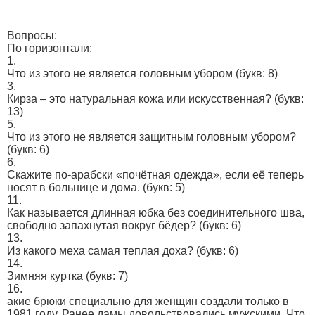
Вопросы:
По горизонтали:
1.
Что из этого не является головным убором
(букв: 8)
3.
Кирза – это натуральная кожа или искусственная?
(букв:
13)
5.
Что из этого не является защитным головным убором?
(букв: 6)
6.
Скажите по-арабски «почётная одежда», если её теперь
носят в больнице и дома.
(букв: 5)
11.
Как называется длинная юбка без соединительного шва,
свободно запахнутая вокруг бёдер?
(букв: 6)
13.
Из какого меха самая теплая доха?
(букв: 6)
14.
Зимняя куртка
(букв: 7)
16.
акие брюки специально для женщин создали только в
1981 году. Ранее дамы довольствовались мужскими. Что