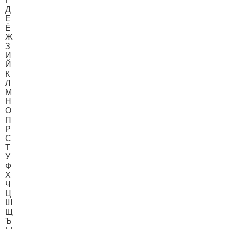
Г
Д
Е
Ё
Ж
З
И
Й
К
Л
М
Н
О
П
Р
С
Т
У
Ф
Х
Ч
Ц
Ш
Щ
Ъ