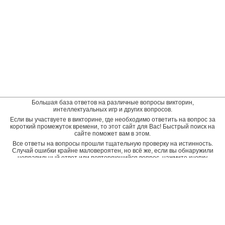
Большая база ответов на различные вопросы викторин,
интеллектуальных игр и других вопросов.
Если вы участвуете в викторине, где необходимо ответить на вопрос за
короткий промежуток времени, то этот сайт для Вас! Быстрый поиск на
сайте поможет вам в этом.
Все ответы на вопросы прошли тщательную проверку на истинность.
Случай ошибки крайне маловероятен, но всё же, если вы обнаружили
неправильный ответ или повторяющийся вопрос, нажмите кнопку
"пожаловаться" рядом с неверным ответом. Будет подана заявка на
дополнительную проверку и ответ будет исправлен.
Оставить отзыв
© baza-otvetov.ru, 2011 - 2026,
Пользовательское соглашение
Рейтинг пользователей:
рейтинг пользователей наиболее активно пополняющих базу данных
ответов
Radius -
8818 вопросов