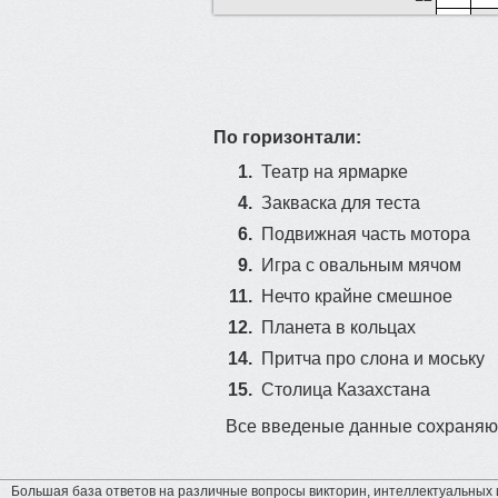
По горизонтали:
1.
Театр на ярмарке
4.
Закваска для теста
6.
Подвижная часть мотора
9.
Игра с овальным мячом
11.
Нечто крайне смешное
12.
Планета в кольцах
14.
Притча про слона и моську
15.
Столица Казахстана
Все введеные данные сохраняют
Большая база ответов на различные вопросы викторин, интеллектуальных и