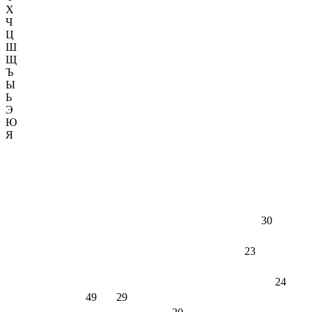
Х
Ч
Ц
Ш
Щ
Ъ
Ы
Ь
Э
Ю
Я
30
23
24
49
29