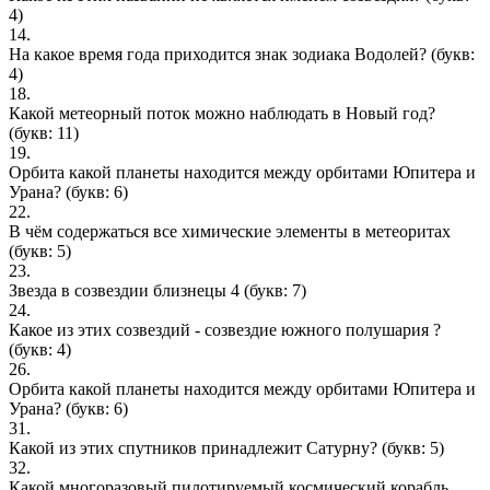
4)
14.
На какое время года приходится знак зодиака Водолей?
(букв:
4)
18.
Какой метеорный поток можно наблюдать в Новый год?
(букв: 11)
19.
Орбита какой планеты находится между орбитами Юпитера и
Урана?
(букв: 6)
22.
В чём содержаться все химические элементы в метеоритах
(букв: 5)
23.
Звезда в созвездии близнецы 4
(букв: 7)
24.
Какое из этих созвездий - созвездие южного полушария ?
(букв: 4)
26.
Орбита какой планеты находится между орбитами Юпитера и
Урана?
(букв: 6)
31.
Какой из этих спутников принадлежит Сатурну?
(букв: 5)
32.
Какой многоразовый пилотируемый космический корабль