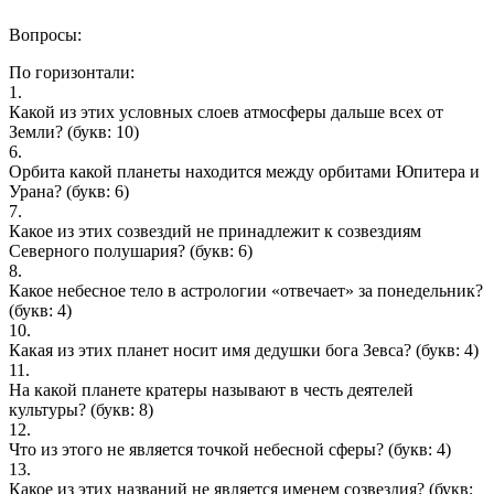
Вопросы:
По горизонтали:
1.
Какой из этих условных слоев атмосферы дальше всех от
Земли?
(букв: 10)
6.
Орбита какой планеты находится между орбитами Юпитера и
Урана?
(букв: 6)
7.
Какое из этих созвездий не принадлежит к созвездиям
Северного полушария?
(букв: 6)
8.
Какое небесное тело в астрологии «отвечает» за понедельник?
(букв: 4)
10.
Какая из этих планет носит имя дедушки бога Зевса?
(букв: 4)
11.
На какой планете кратеры называют в честь деятелей
культуры?
(букв: 8)
12.
Что из этого не является точкой небесной сферы?
(букв: 4)
13.
Какое из этих названий не является именем созвездия?
(букв: