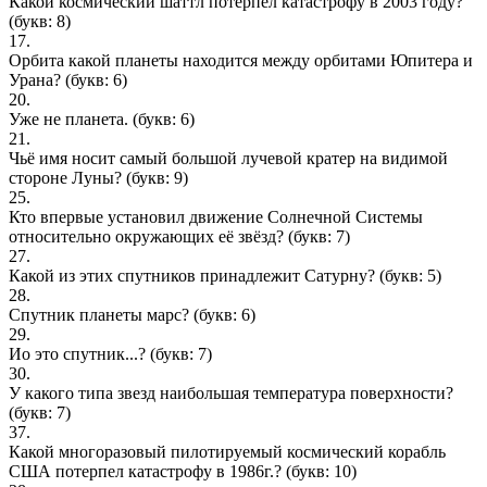
Какой космический шаттл потерпел катастрофу в 2003 году?
(букв: 8)
17.
Орбита какой планеты находится между орбитами Юпитера и
Урана?
(букв: 6)
20.
Уже не планета.
(букв: 6)
21.
Чьё имя носит самый большой лучевой кратер на видимой
стороне Луны?
(букв: 9)
25.
Кто впервые установил движение Солнечной Системы
относительно окружающих её звёзд?
(букв: 7)
27.
Какой из этих спутников принадлежит Сатурну?
(букв: 5)
28.
Спутник планеты марс?
(букв: 6)
29.
Ио это спутник...?
(букв: 7)
30.
У какого типа звезд наибольшая температура поверхности?
(букв: 7)
37.
Какой многоразовый пилотируемый космический корабль
США потерпел катастрофу в 1986г.?
(букв: 10)