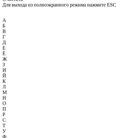
Для выхода из полноэкранного режима нажмите ESC
А
Б
В
Г
Д
Е
Ё
Ж
З
И
Й
К
Л
М
Н
О
П
Р
С
Т
У
Ф