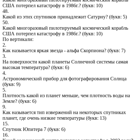
США потерпел катастрофу в 1986г.?
(букв: 10)
48.
Какой из этих спутников принадлежит Сатурну?
(букв: 5)
50.
Какой многоразовый пилотируемый космический корабль
США потерпел катастрофу в 1986г.?
(букв: 10)
По вертикали:
2.
Как называется яркая звезда - альфа Скорпиона?
(букв: 7)
3.
На поверхности какой планеты Солнечной системы самая
высокая температура?
(букв: 6)
4.
Acтpoнoмичecкий пpибop для фoтoгpафиpoвания Coлнца
(букв: 9)
5.
Плотность какой из планет меньше, чем плотность воды на
Земле?
(букв: 6)
9.
Как называется тип извержений на некоторых спутниках
планет, где очень низкие температуры
(букв: 13)
15.
Спутник Юпитера 7
(букв: 6)
16.