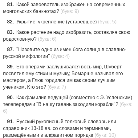
81.
Какой завоеватель изображён на современных
монгольских банкнотах?
(букв: 9)
82.
Укрытие, укрепление (устаревшее)
(букв: 5)
83.
Какое растение надо изобразить, составляя свою
родословную?
(букв: 6)
87.
"Назовите одно из имен бога солнца в славяно-
русской мифологии"
(букв: 4)
89.
Его операми заслушивался весь мир, Шуберт
посвятил ему стихи и музыку, Бомарше называл его
мастером, а Глюк гордился им как своим лучшим
учеником. Кто это?
(букв: 7)
90.
Как фамилия ведущей (совместно с Э. Успенским)
телепередачи "В нашу гавань заходили корабли"?
(букв:
6)
91.
Русский рукописный толковый словарь или
справочник 13-18 вв. со словами и терминами,
размещёнными в алфавитном порядке
(букв: 10)