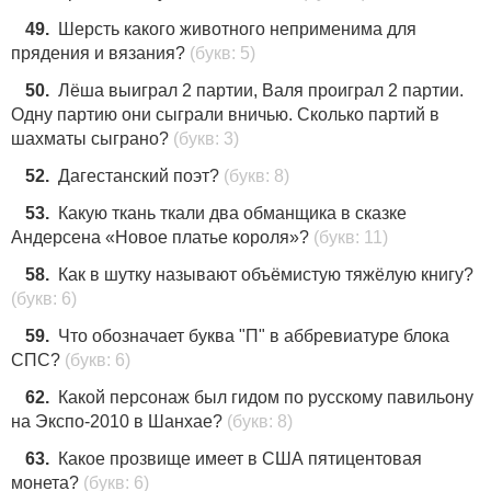
49.
Шерсть какого животного неприменима для
прядения и вязания?
(букв: 5)
50.
Лёша выиграл 2 партии, Валя проиграл 2 партии.
Одну партию они сыграли вничью. Сколько партий в
шахматы сыграно?
(букв: 3)
52.
Дагестанский поэт?
(букв: 8)
53.
Какую ткань ткали два обманщика в сказке
Андерсена «Новое платье короля»?
(букв: 11)
58.
Как в шутку называют объёмистую тяжёлую книгу?
(букв: 6)
59.
Что обозначает буква "П" в аббревиатуре блока
СПС?
(букв: 6)
62.
Какой персонаж был гидом по русскому павильону
на Экспо-2010 в Шанхае?
(букв: 8)
63.
Какое прозвище имеет в США пятицентовая
монета?
(букв: 6)