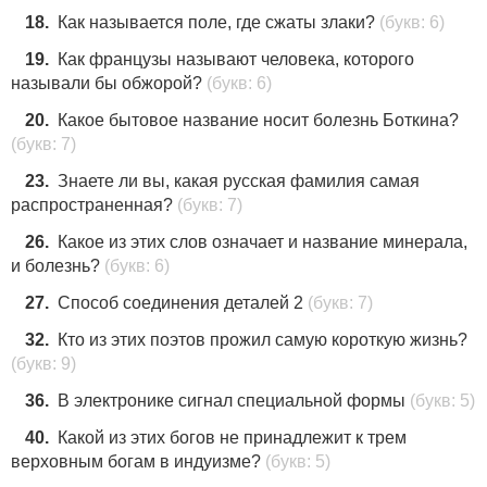
18.
Как называется поле, где сжаты злаки?
(букв: 6)
19.
Как французы называют человека, которого
57
называли бы обжорой?
(букв: 6)
70
20.
Какое бытовое название носит болезнь Боткина?
93
(букв: 7)
78
23.
Знаете ли вы, какая русская фамилия самая
распространенная?
(букв: 7)
79
26.
Какое из этих слов означает и название минерала,
и болезнь?
(букв: 6)
92
27.
Способ соединения деталей 2
(букв: 7)
32.
Кто из этих поэтов прожил самую короткую жизнь?
(букв: 9)
36.
В электронике сигнал специальной формы
(букв: 5)
40.
Какой из этих богов не принадлежит к трем
верховным богам в индуизме?
(букв: 5)