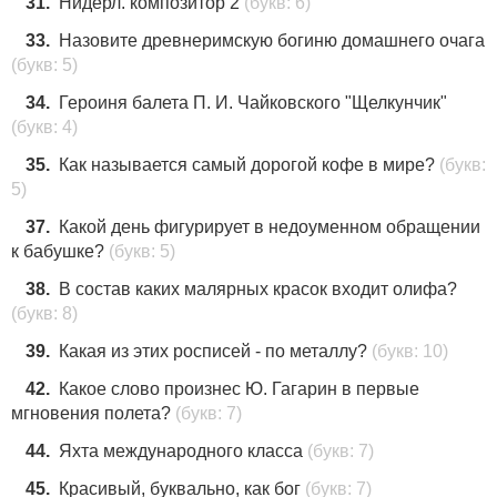
31.
Нидерл. композитор 2
(букв: 6)
33.
Назовите древнеримскую богиню домашнего очага
(букв: 5)
34.
Героиня балета П. И. Чайковского "Щелкунчик"
(букв: 4)
35.
Как называется самый дорогой кофе в мире?
(букв:
5)
37.
Какой день фигурирует в недоуменном обращении
к бабушке?
(букв: 5)
38.
В состав каких малярных красок входит олифа?
(букв: 8)
39.
Какая из этих росписей - по металлу?
(букв: 10)
42.
Какое слово произнес Ю. Гагарин в первые
мгновения полета?
(букв: 7)
44.
Яхта международного класса
(букв: 7)
45.
Красивый, буквально, как бог
(букв: 7)