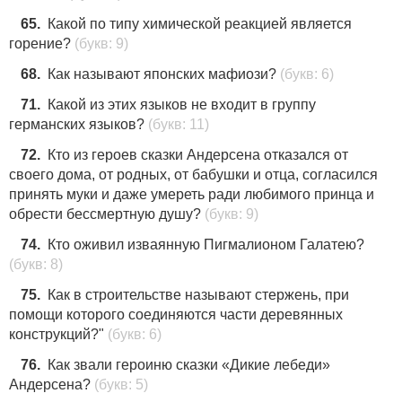
65.
Какой по типу химической реакцией является
горение?
(букв: 9)
68.
Как называют японских мафиози?
(букв: 6)
71.
Какой из этих языков не входит в группу
германских языков?
(букв: 11)
72.
Кто из героев сказки Андерсена отказался от
своего дома, от родных, от бабушки и отца, согласился
принять муки и даже умереть ради любимого принца и
обрести бессмертную душу?
(букв: 9)
74.
Кто оживил изваянную Пигмалионом Галатею?
(букв: 8)
75.
Как в строительстве называют стержень, при
помощи которого соединяются части деревянных
конструкций?"
(букв: 6)
76.
Как звали героиню сказки «Дикие лебеди»
Андерсена?
(букв: 5)