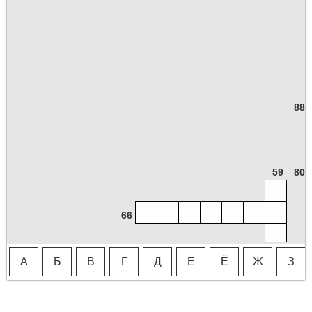
88
59
80
66
А
Б
В
Г
Д
Е
Ё
Ж
З
8