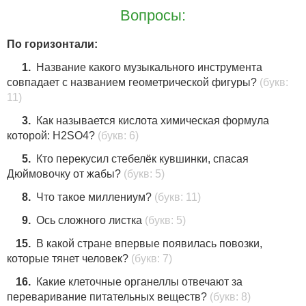
Вопросы:
15
По горизонтали:
72
25
1.
Название какого музыкального инструмента
совпадает с названием геометрической фигуры?
(букв:
96
19
11)
3.
Как называется кислота химическая формула
которой: H2SO4?
(букв: 6)
28
5.
Кто перекусил стебелёк кувшинки, спасая
Дюймовочку от жабы?
(букв: 5)
16
8.
Что такое миллениум?
(букв: 11)
9.
Ось сложного листка
(букв: 5)
64
15.
В какой стране впервые появилась повозки,
39
90
38
которые тянет человек?
(букв: 7)
16.
Какие клеточные органеллы отвечают за
99
27
переваривание питательных веществ?
(букв: 8)