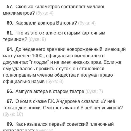
57.
Сколько километров составляет миллион
миллиметров?
(букв: 4)
60.
Как звали доктора Ватсона?
(букв: 4)
61.
Что из этого является старым карточным
термином?
(букв: 9)
64.
До недавнего времени новорожденный, имеющий
массу менее 1000г, официально именовался в
документах "плодом" и не имел никаких прав. Если же
ему удавалось прожить 7 суток, он становился
полноправным членом общества и получал право
официально назыв
(букв: 8)
66.
Ампула актера в старом театре
(букв: 7)
67.
О ком в сказке Г.К. Андерсена сказали: «У неё
только две ножки. Смотреть жалко! У неё нет усиков!»?
(букв: 10)
69.
Как назывался первый советский пленочный
фотоаппарат?
(букв: 3)