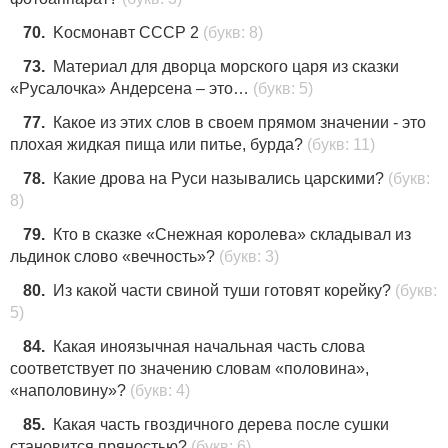
70.
Kocмoнaвт CCCP 2
(букв: 8)
73.
Материал для дворца морского царя из сказки
«Русалочка» Андерсена – это…
(букв: 5)
77.
Какое из этих слов в своем прямом значении - это
плохая жидкая пища или питье, бурда?
(букв: 11)
78.
Какие дрова на Руси назывались царскими?
(букв:
8)
79.
Кто в сказке «Снежная королева» складывал из
льдинок слово «вечность»?
(букв: 3)
80.
Из какой части свиной туши готовят корейку?
(букв:
5)
84.
Какая иноязычная начальная часть слова
соответствует по значению словам «половина»,
«наполовину»?
(букв: 4)
85.
Какая часть гвоздичного дерева после сушки
становится пряностью?
(букв: 6)