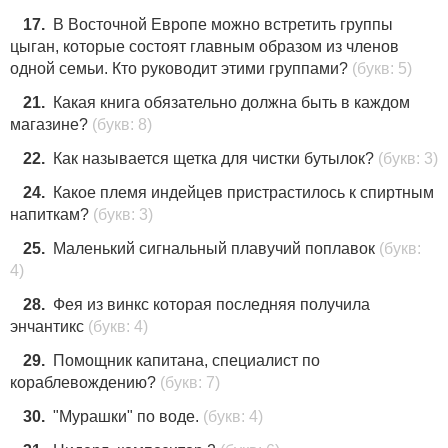
17.
В Восточной Европе можно встретить группы
цыган, которые состоят главным образом из членов
одной семьи. Кто руководит этими группами?
(букв: 5)
21.
Какая книга обязательно должна быть в каждом
магазине?
(букв: 8)
22.
Как называется щетка для чистки бутылок?
(букв: 3)
24.
Какое племя индейцев пристрастилось к спиртным
напиткам?
(букв: 3)
25.
Маленький сигнальный плавучий поплавок
(букв:
4)
28.
Фея из винкс которая последняя получила
энчантикс
(букв: 4)
29.
Помощник капитана, специалист по
кораблевождению?
(букв: 7)
30.
"Мурашки" по воде.
(букв: 4)