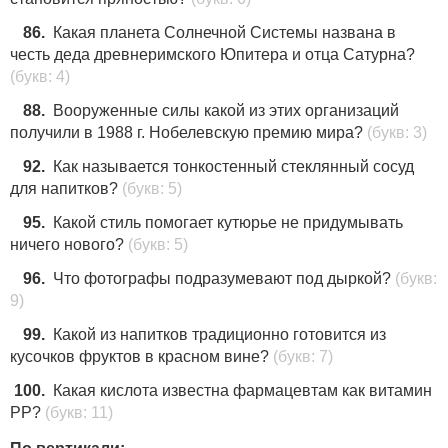
86.
Какая планета Солнечной Системы названа в
честь деда древнеримского Юпитера и отца Сатурна?
(букв: 4)
88.
Вооруженные силы какой из этих организаций
получили в 1988 г. Нобелевскую премию мира?
(букв: 3)
92.
Как называется тонкостенный стеклянный сосуд
для напитков?
(букв: 5)
95.
Какой стиль помогает кутюрье не придумывать
ничего нового?
(букв: 5)
96.
Что фотографы подразумевают под дыркой?
(букв:
9)
99.
Какой из напитков традиционно готовится из
кусочков фруктов в красном вине?
(букв: 7)
100.
Какая кислота известна фармацевтам как витамин
РР?
(букв: 11)