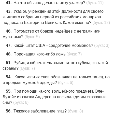
41.
На что обычно делает ставку ухажер?
(букв: 11)
43.
Указ об учреждении этой должности для своего
книжного собрания первой из российских монархов
подписала Екатерина Великая. Какой именно?
(букв: 12)
46.
Потомство от браков индейцев с неграми или
мулатами?
(букв: 5)
47.
Какой штат США - средоточие мормонов?
(букв: 3)
48.
Порочащая кого-либо ложь
(букв: 7)
51.
Рубик, изобретатель знаменитого кубика, из какой
страны?
(букв: 7)
54.
Какое из этих слов обозначает не только танец, но
и предмет мужской одежды?
(букв: 6)
55.
При помощи какого волшебного предмета Оле-
Лукойе из сказки Андерсена посылал детям сказочные
сны?
(букв: 6)
56.
Тяжелое заболевание глаз?
(букв: 8)