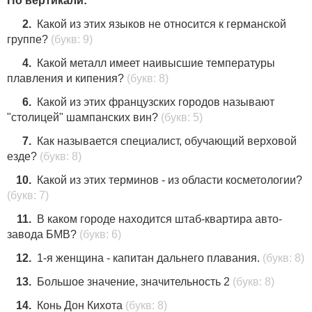
По вертикали:
2.
Какой из этих языков не относится к германской
группе?
(букв: 9)
4.
Какой металл имеет наивысшие температуры
плавления и кипения?
(букв: 8)
6.
Какой из этих французских городов называют
"столицей" шампанских вин?
(букв: 5)
7.
Как называется специалист, обучающий верховой
езде?
(букв: 8)
10.
Какой из этих терминов - из области косметологии?
(букв: 7)
11.
В каком городе находится штаб-квартира авто-
завода БМВ?
(букв: 6)
12.
1-я женщина - капитан дальнего плавания.
(букв: 8)
13.
Большое значение, значительность 2
(букв: 8)
14.
Конь Дон Кихота
(букв: 8)