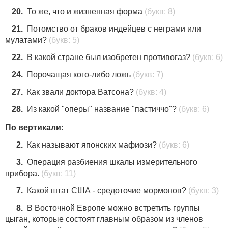
20.
То же, что и жизненная форма
(букв: 8)
21.
Потомство от браков индейцев с неграми или
мулатами?
(букв: 5)
22.
В какой стране был изобретен противогаз?
(букв: 6)
24.
Порочащая кого-либо ложь
(букв: 7)
27.
Как звали доктора Ватсона?
(букв: 4)
28.
Из какой "оперы" название "пастиччо"?
(букв: 6)
По вертикали:
2.
Как называют японских мафиози?
(букв: 6)
3.
Операция разбиения шкалы измерительного
прибора.
(букв: 11)
7.
Какой штат США - средоточие мормонов?
(букв: 3)
8.
В Восточной Европе можно встретить группы
цыган, которые состоят главным образом из членов