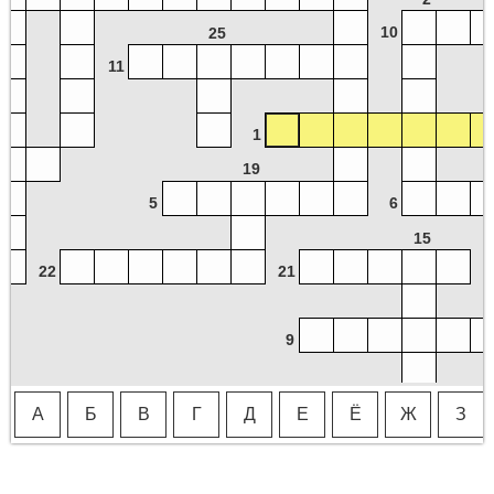
10
25
11
1
19
5
6
15
22
21
9
А
Б
В
Г
Д
Е
Ё
Ж
З
20