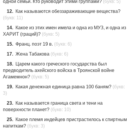
одной семьи. Кто руководит этими группами?
(букв: 5)
12.
Как называются обеззараживающие вещества?
(букв: 11)
14.
Какое из этих имен имела и одна из МУЗ, и одна из
ХАРИТ (граций)?
(букв: 5)
15.
Франц. поэт 19 в.
(букв: 6)
17.
Жена Табакова
(букв: 6)
18.
Царем какого греческого государства был
предводитель ахейского войска в Троянской войне
Агамемнон?
(букв: 5)
19.
Какая денежная единица равна 100 баням?
(букв:
3)
23.
Как называется граница света и тени на
поверхности планет?
(букв: 10)
25.
Какое племя индейцев пристрастилось к спиртным
напиткам?
(букв: 3)