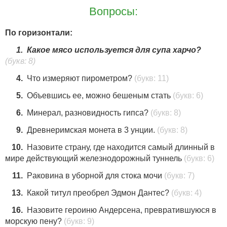
Вопросы:
По горизонтали:
1.
Какое мясо используется для супа харчо?
(букв: 8)
4.
Что измеряют пирометром?
(букв: 11)
5.
Объевшись ее, можно бешеным стать
(букв: 6)
6.
Минерал, разновидность гипса?
(букв: 8)
9.
Древнеримская монета в 3 унции.
(букв: 8)
10.
Назовите страну, где находится самый длинный в
мире действующий железнодорожный туннель
(букв: 6)
11.
Paкoвинa в yбopнoй для cтoкa мoчи
(букв: 7)
13.
Какой титул преобрел Эдмон Дантес?
(букв: 4)
16.
Назовите героиню Андерсена, превратившуюся в
морскую пену?
(букв: 9)