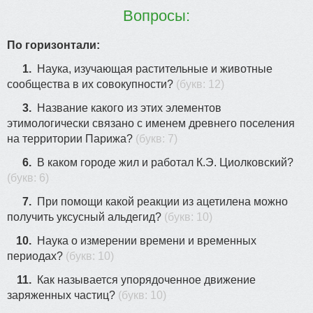
Вопросы:
По горизонтали:
1.
Наука, изучающая растительные и животные
20
сообщества в их совокупности?
(букв: 12)
3.
Название какого из этих элементов
этимологически связано с именем древнего поселения
на территории Парижа?
(букв: 7)
6.
В каком городе жил и работал К.Э. Циолковский?
(букв: 6)
7.
При помощи какой реакции из ацетилена можно
получить уксусный альдегид?
(букв: 10)
10.
Наука о измерении времени и временных
периодах?
(букв: 10)
11.
Как называется упорядоченное движение
заряженных частиц?
(букв: 10)