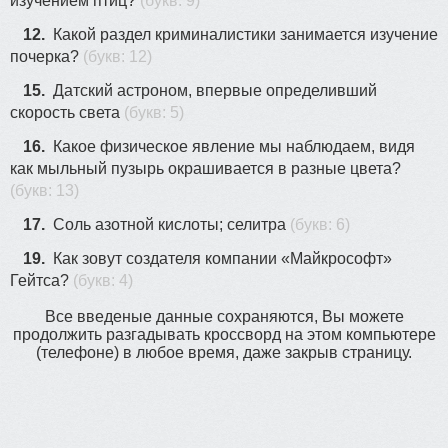
изучением птиц?
(букв: 9)
12.
Какой раздел криминалистики занимается изучение
почерка?
(букв: 12)
15.
Датский астроном, впервые определивший
скорость света
(букв: 5)
16.
Какое физическое явление мы наблюдаем, видя
как мыльный пузырь окрашивается в разные цвета?
(букв: 13)
17.
Соль aзотнoй киcлoты; cелитpa
(букв: 6)
19.
Как зовут создателя компании «Майкрософт»
Гейтса?
(букв: 4)
Все введеные данные сохраняются, Вы можете
продолжить разгадывать кроссворд на этом компьютере
(телефоне) в любое время, даже закрыв страницу.