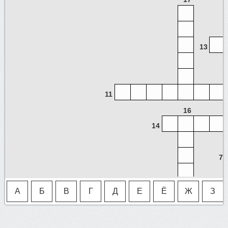
13
11
16
14
7
А
Б
В
Г
Д
Е
Ё
Ж
З