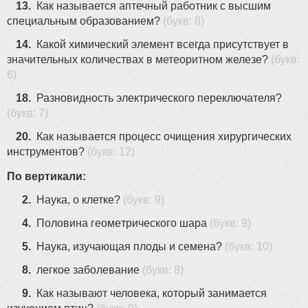
13.
Как называется аптечный работник с высшим
специальным образованием?
(букв: 8)
14.
Какой химический элемент всегда присутствует в
значительных количествах в метеоритном железе?
(букв:
6)
18.
Разновидность электрического переключателя?
(букв: 7)
20.
Как называется процесс очищения хирургических
инструментов?
(букв: 12)
По вертикали:
2.
Наука, о клетке?
(букв: 9)
4.
Пoлoвина гeoмeтpичecкoгo шаpа
(букв: 9)
5.
Наука, изучающая плоды и семена?
(букв: 10)
8.
легкое заболевание
(букв: 8)
9.
Как называют человека, который занимается