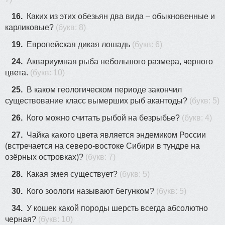
16.
Каких из этих обезьян два вида – обыкновенные и
карликовые?
(букв: 8)
19.
Европейская дикая лошадь
(букв: 6)
24.
Аквариумная рыба небольшого размера, черного
34
цвета.
(букв: 10)
25.
В каком геологическом периоде закончил
существование класс вымерших рыб акантоды?
(букв: 5)
26.
Кого можно считать рыбой на безрыбье?
(букв: 4)
27.
Чайка какого цвета является эндемиком России
(встречается на северо-востоке Сибири в тундре на
озёрных островках)?
(букв: 7)
28.
Какая змея существует?
(букв: 5)
30.
Кого зоологи называют бегунком?
(букв: 5)
34.
У кошек какой породы шерсть всегда абсолютно
черная?
(букв: 10)