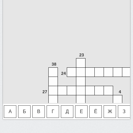
23
38
24
27
4
6
А
Б
В
Г
Д
Е
Ё
Ж
З
8