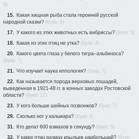
5)
15.
Какая хищная рыба стала героиней русской
народной сказки?
(букв: 4)
17.
У какого из этих животных есть вибриссы?
(букв: 5)
18.
Какая из этих птиц не утка?
(букв: 4)
20.
Какого цвета глаза у белого тигра–альбиноса?
(букв: 7)
21.
Что изучает наука иппология?
(букв: 7)
22.
Как называется порода верховых лошадей,
выведенная в 1921-48 гг. в конных заводах Ростовской
области?
(букв: 12)
23.
У кого больше шейных позвонков?
(букв: 7)
29.
Сколько ног у кальмара?
(букв: 6)
31.
Кто делат 600 взмахов в секунду?
(букв: 5)
32.
У каких птиц размах крыльев наибольший?
(букв: