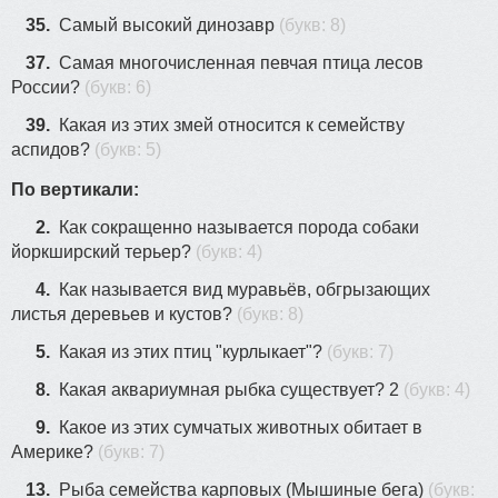
35.
Самый высокий динозавр
(букв: 8)
37.
Самая многочисленная певчая птица лесов
России?
(букв: 6)
39.
Какая из этих змей относится к семейству
аспидов?
(букв: 5)
По вертикали:
2.
Как сокращенно называется порода собаки
йоркширский терьер?
(букв: 4)
4.
Как называется вид муравьёв, обгрызающих
листья деревьев и кустов?
(букв: 8)
5.
Какая из этих птиц "курлыкает"?
(букв: 7)
8.
Какая аквариумная рыбка существует? 2
(букв: 4)
9.
Какое из этих сумчатых животных обитает в
Америке?
(букв: 7)
13.
Рыба семейства карповых (Мышиные бега)
(букв: