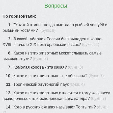
7
Вопросы:
По горизонтали:
11
1.
"У какой птицы гнездо выстлано рыбьей чешуёй и
1
рыбьими костями?"
(букв: 9)
9
5
3.
В какой губернии России был выведен в конце
3
XVIII – начале XIX века орловский рысак?
(букв: 11)
22
6.
Какое из этих животных может слышать самые
высокие звуки?
(букв: 7)
35
10
36
7.
Комолая корова - эта какая?
(букв: 8)
10.
Какое из этих животных – не обезьяна?
(букв: 7)
30
12
11.
Тропический жгутоногий паук
(букв: 4)
12.
Какое из этих животных относится к тому же классу
позвоночных, что и исполинская саламандра?
(букв: 7)
14.
Кого в русских сказках называют Топтыгин?
(букв:
7)