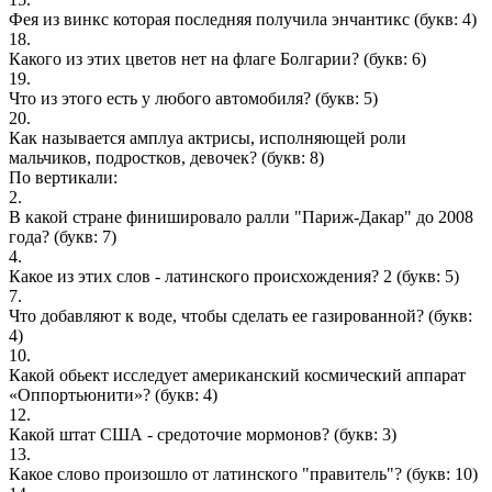
Фея из винкс которая последняя получила энчантикс
(букв: 4)
18.
Какого из этих цветов нет на флаге Болгарии?
(букв: 6)
19.
Что из этого есть у любого автомобиля?
(букв: 5)
20.
Как называется амплуа актрисы, исполняющей роли
мальчиков, подростков, девочек?
(букв: 8)
По вертикали:
2.
В какой стране финишировало ралли "Париж-Дакар" до 2008
года?
(букв: 7)
4.
Какое из этих слов - латинского происхождения? 2
(букв: 5)
7.
Что добавляют к воде, чтобы сделать ее газированной?
(букв:
4)
10.
Какой обьект исследует американский космический аппарат
«Оппортьюнити»?
(букв: 4)
12.
Какой штат США - средоточие мормонов?
(букв: 3)
13.
Какое слово произошло от латинского "правитель"?
(букв: 10)