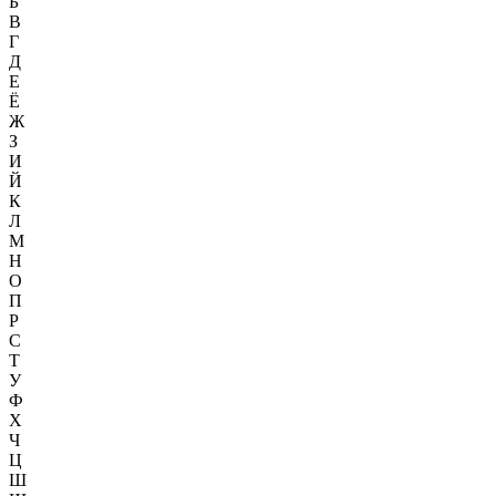
Б
В
Г
Д
Е
Ё
Ж
З
И
Й
К
Л
М
Н
О
П
Р
С
Т
У
Ф
Х
Ч
Ц
Ш