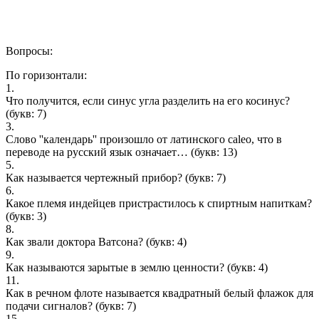
Вопросы:
По горизонтали:
1.
Что получится, если синус угла разделить на его косинус?
(букв: 7)
3.
Слово ''календарь'' произошло от латинского caleo, что в
переводе на русский язык означает…
(букв: 13)
5.
Как называется чертежный прибор?
(букв: 7)
6.
Какое племя индейцев пристрастилось к спиртным напиткам?
(букв: 3)
8.
Как звали доктора Ватсона?
(букв: 4)
9.
Как называются зарытые в землю ценности?
(букв: 4)
11.
Как в речном флоте называется квадратный белый флажок для
подачи сигналов?
(букв: 7)
15.