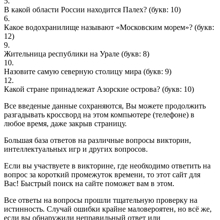
5.
В какой области России находится Палех?
(букв: 10)
6.
Какое водохранилище называют «Московским морем»?
(букв:
12)
9.
Жительница республики на Урале
(букв: 8)
10.
Назовите самую северную столицу мира
(букв: 9)
12.
Какой стране принадлежат Азорские острова?
(букв: 10)
Все введеные данные сохраняются, Вы можете продолжить
разгадывать кроссворд на этом компьютере (телефоне) в
любое время, даже закрыв страницу.
Большая база ответов на различные вопросы викторин,
интеллектуальных игр и других вопросов.
Если вы участвуете в викторине, где необходимо ответить на
вопрос за короткий промежуток времени, то этот сайт для
Вас! Быстрый поиск на сайте поможет вам в этом.
Все ответы на вопросы прошли тщательную проверку на
истинность. Случай ошибки крайне маловероятен, но всё же,
если вы обнаружили неправильный ответ или