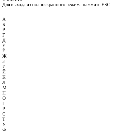
Для выхода из полноэкранного режима нажмите ESC
А
Б
В
Г
Д
Е
Ё
Ж
З
И
Й
К
Л
М
Н
О
П
Р
С
Т
У
Ф