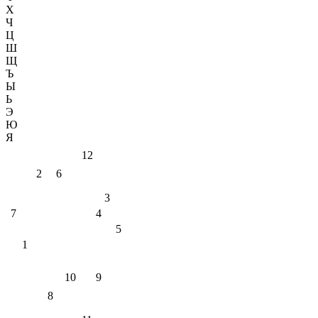
Х
Ч
Ц
Ш
Щ
Ъ
Ы
Ь
Э
Ю
Я
12
2
6
3
7
4
5
1
10
9
8