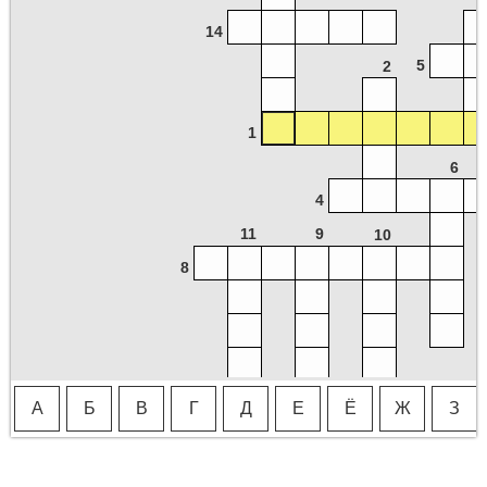
14
5
2
1
6
4
11
9
10
8
15
А
Б
В
Г
Д
Е
Ё
Ж
З