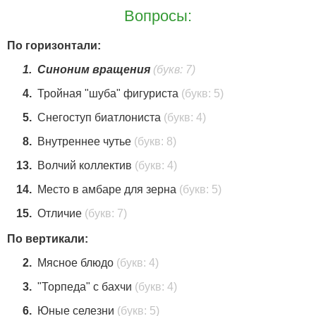
Вопросы:
По горизонтали:
1.
Синоним вращения
(букв: 7)
4.
Тройная "шуба" фигуриста
(букв: 5)
5.
Снегоступ биатлониста
(букв: 4)
8.
Внутреннее чутье
(букв: 8)
13.
Волчий коллектив
(букв: 4)
14.
Место в амбаре для зерна
(букв: 5)
15.
Отличие
(букв: 7)
По вертикали:
2.
Мясное блюдо
(букв: 4)
3.
"Торпеда" с бахчи
(букв: 4)
6.
Юные селезни
(букв: 5)