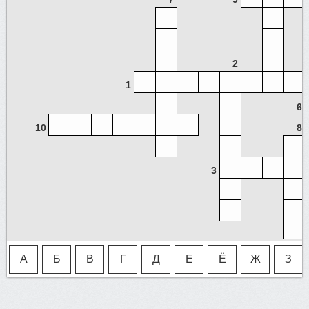
2
1
6
10
8
3
А
Б
В
Г
Д
Е
Ё
Ж
З