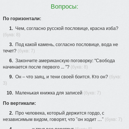
Вопросы:
По горизонтали:
1.
Чем, согласно русской пословице, красна изба?
(букв: 8)
3.
Под какой камень, согласно пословице, вода не
течет?
(букв: 7)
6.
Закончите американскую поговорку: “Свобода
начинается после первого ... ”?
(букв: 8)
9.
Он – что заяц, и тени своей боится. Кто он?
(букв:
3)
10.
Маленькая книжка для записей
(букв: 7)
По вертикали:
2.
Про человека, который держится гордо, с
независимым видом, говорят, что "он ходит …"
(букв: 7)