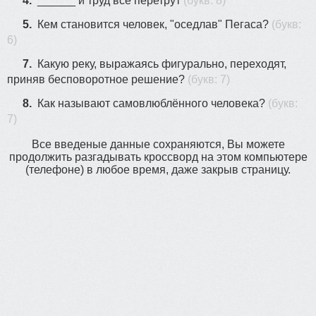
4.
______ и труд все перетрут
(букв: 8)
5.
Кем становится человек, "оседлав" Пегаса?
(букв:
6)
7.
Какую реку, выражаясь фигурально, переходят,
приняв бесповоротное решение?
(букв: 7)
8.
Как называют самовлюблённого человека?
(букв:
7)
Все введеные данные сохраняются, Вы можете
продолжить разгадывать кроссворд на этом компьютере
(телефоне) в любое время, даже закрыв страницу.