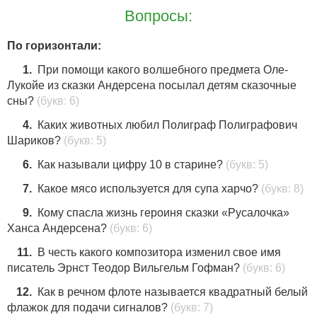
7
Вопросы:
По горизонтали:
1.
При помощи какого волшебного предмета Оле-
Лукойе из сказки Андерсена посылал детям сказочные
сны?
(букв: 6)
4.
Каких животных любил Полиграф Полиграфович
Шариков?
(букв: 5)
6.
Как называли цифру 10 в старине?
(букв: 5)
7.
Какое мясо используется для супа харчо?
(букв: 8)
9.
Кому спасла жизнь героиня сказки «Русалочка»
Ханса Андерсена?
(букв: 6)
11.
В честь какого композитора изменил свое имя
писатель Эрнст Теодор Вильгельм Гофман?
(букв: 6)
12.
Как в речном флоте называется квадратный белый
флажок для подачи сигналов?
(букв: 7)