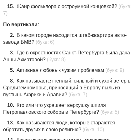
15.
Жанр фольклора с остроумной концовкой?
(букв:
7)
По вертикали:
2.
В каком городе находится штаб-квартира авто-
завода БМВ?
(букв: 6)
3.
Где в окрестностях Санкт-Петербурга была дача
Анны Ахматовой?
(букв: 8)
5.
Активная любовь к чужим проблемам
(букв: 9)
8.
Как называется теплый, сильный и сухой ветер в
Средиземноморье, приносящий в Европу пыль из
пустынь Африки и Аравии?
(букв: 7)
10.
Кто или что украшает верхушку шпиля
Петропавловского собора в Петербурге?
(букв: 5)
13.
Как называются люди, которые стараются
обратить других в свою религию?
(букв: 10)