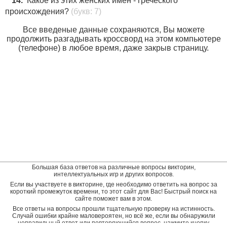
14.
Какое из этих женских имен - греческого
происхождения?
(букв: 7)
Все введеные данные сохраняются, Вы можете
продолжить разгадывать кроссворд на этом компьютере
(телефоне) в любое время, даже закрыв страницу.
Большая база ответов на различные вопросы викторин,
интеллектуальных игр и других вопросов.
Если вы участвуете в викторине, где необходимо ответить на вопрос за
короткий промежуток времени, то этот сайт для Вас! Быстрый поиск на
сайте поможет вам в этом.
Все ответы на вопросы прошли тщательную проверку на истинность.
Случай ошибки крайне маловероятен, но всё же, если вы обнаружили
неправильный ответ или повторяющийся вопрос, нажмите кнопку